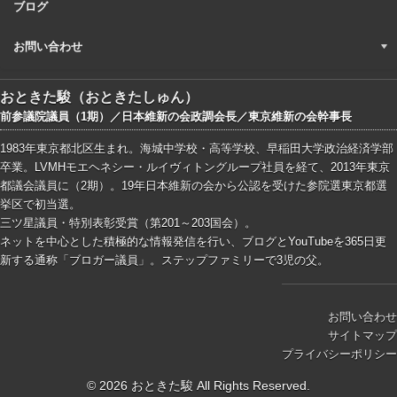
ブログ
お問い合わせ
おときた駿（おときたしゅん）
前参議院議員（1期）／日本維新の会政調会長／東京維新の会幹事長
1983年東京都北区生まれ。海城中学校・高等学校、早稲田大学政治経済学部
卒業。LVMHモエヘネシー・ルイヴィトングループ社員を経て、2013年東京
都議会議員に（2期）。19年日本維新の会から公認を受けた参院選東京都選
挙区で初当選。
三ツ星議員・特別表彰受賞（第201～203国会）。
ネットを中心とした積極的な情報発信を行い、ブログとYouTubeを365日更
新する通称「ブロガー議員」。ステップファミリーで3児の父。
お問い合わせ
サイトマップ
プライバシーポリシー
© 2026 おときた駿 All Rights Reserved.