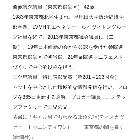
前参議院議員（東京都選挙区） 42歳
1983年東京都北区生まれ。早稲田大学政治経済学
部卒業。LVMHモエヘネシー・ルイヴィトングルー
プ社員を経て、2013年東京都議会議員に（二
期）。19年日本維新の会から公認を受けた参院選
東京都選挙区で初当選。21年衆院選マニフェスト
づくりで中心的役割を担う。
三ツ星議員・特別表彰受賞（第201～203国会）
ネットを中心とした積極的な情報発信を行い、ブロ
グを365日更新する通称「ブロガー議員」。ステッ
プファミリーで三児の父。
著書に「
ギャル男でもわかる政治の話(ディスカヴ
ァー・トゥエンティワン)
」、「
東京都の闇を暴く
(新潮社)
」