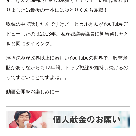
す。なんと5時間拘束の3本撮りでアウェーの私は疲れ切
りました🫠最後の一本にはゆとりくんも参戦！
収録の中で話したんですけど、ヒカルさんがYouTubeデ
ビューしたのは2013年。私が都議会議員に初当選したと
きと同じタイミング。
浮き沈みが政界以上に激しいYouTubeの世界で、毀誉褒
貶がありながらも12年間、トップ戦線を維持し続けるの
ってすごいことですよね。。
動画公開をお楽しみにー。