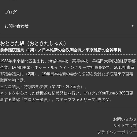
ブログ
お問い合わせ
おときた駿（おときたしゅん）
前参議院議員（1期）／日本維新の会政調会長／東京維新の会幹事長
1983年東京都北区生まれ。海城中学校・高等学校、早稲田大学政治経済学部
卒業。LVMHモエヘネシー・ルイヴィトングループ社員を経て、2013年東京
都議会議員に（2期）。19年日本維新の会から公認を受けた参院選東京都選
挙区で初当選。
三ツ星議員・特別表彰受賞（第201～203国会）。
ネットを中心とした積極的な情報発信を行い、ブログとYouTubeを365日更
新する通称「ブロガー議員」。ステップファミリーで3児の父。
お問い合わせ
サイトマップ
プライバシーポリシー