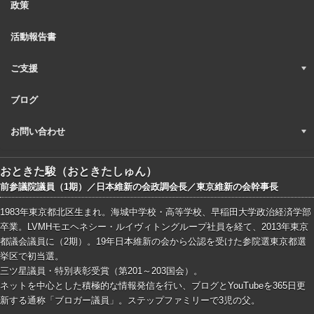
政策
活動報告書
ご支援
ブログ
お問い合わせ
おときた駿（おときたしゅん）
前参議院議員（1期）／日本維新の会政調会長／東京維新の会幹事長
1983年東京都北区生まれ。海城中学校・高等学校、早稲田大学政治経済学部
卒業。LVMHモエヘネシー・ルイヴィトングループ社員を経て、2013年東京
都議会議員に（2期）。19年日本維新の会から公認を受けた参院選東京都選
挙区で初当選。
三ツ星議員・特別表彰受賞（第201～203国会）。
ネットを中心とした積極的な情報発信を行い、ブログとYouTubeを365日更
新する通称「ブロガー議員」。ステップファミリーで3児の父。