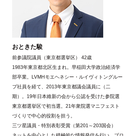
おときた駿
前参議院議員（東京都選挙区） 42歳
1983年東京都北区生まれ。早稲田大学政治経済学
部卒業。LVMHモエヘネシー・ルイヴィトングルー
プ社員を経て、2013年東京都議会議員に（二
期）。19年日本維新の会から公認を受けた参院選
東京都選挙区で初当選。21年衆院選マニフェスト
づくりで中心的役割を担う。
三ツ星議員・特別表彰受賞（第201～203国会）
ネットを中心とした積極的な情報発信を行い、ブロ