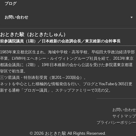
ブログ
お問い合わせ
おときた駿（おときたしゅん）
前参議院議員（1期）／日本維新の会政調会長／東京維新の会幹事長
1983年東京都北区生まれ。海城中学校・高等学校、早稲田大学政治経済学部
卒業。LVMHモエヘネシー・ルイヴィトングループ社員を経て、2013年東京
都議会議員に（2期）。19年日本維新の会から公認を受けた参院選東京都選
挙区で初当選。
三ツ星議員・特別表彰受賞（第201～203国会）。
ネットを中心とした積極的な情報発信を行い、ブログとYouTubeを365日更
新する通称「ブロガー議員」。ステップファミリーで3児の父。
お問い合わせ
サイトマップ
プライバシーポリシー
© 2026 おときた駿 All Rights Reserved.