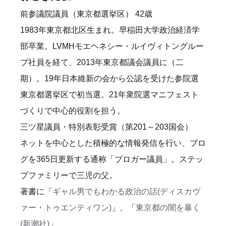
前参議院議員（東京都選挙区） 42歳
1983年東京都北区生まれ。早稲田大学政治経済学
部卒業。LVMHモエヘネシー・ルイヴィトングルー
プ社員を経て、2013年東京都議会議員に（二
期）。19年日本維新の会から公認を受けた参院選
東京都選挙区で初当選。21年衆院選マニフェスト
づくりで中心的役割を担う。
三ツ星議員・特別表彰受賞（第201～203国会）
ネットを中心とした積極的な情報発信を行い、ブロ
グを365日更新する通称「ブロガー議員」。ステッ
プファミリーで三児の父。
著書に「
ギャル男でもわかる政治の話(ディスカヴ
ァー・トゥエンティワン)
」、「
東京都の闇を暴く
(新潮社)
」