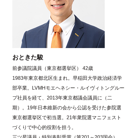
おときた駿
前参議院議員（東京都選挙区） 42歳
1983年東京都北区生まれ。早稲田大学政治経済学
部卒業。LVMHモエヘネシー・ルイヴィトングルー
プ社員を経て、2013年東京都議会議員に（二
期）。19年日本維新の会から公認を受けた参院選
東京都選挙区で初当選。21年衆院選マニフェスト
づくりで中心的役割を担う。
三ツ星議員・特別表彰受賞（第201～203国会）