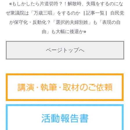
«
もしかしたら片道切符？！解散時、失職をするのにな
ぜ衆議院は「万歳三唱」をするのか
|
記事一覧
|
自民党
が保守化・反動化？「選択的夫婦別姓」も「表現の自
由」も大幅に後退か
»
ページトップへ