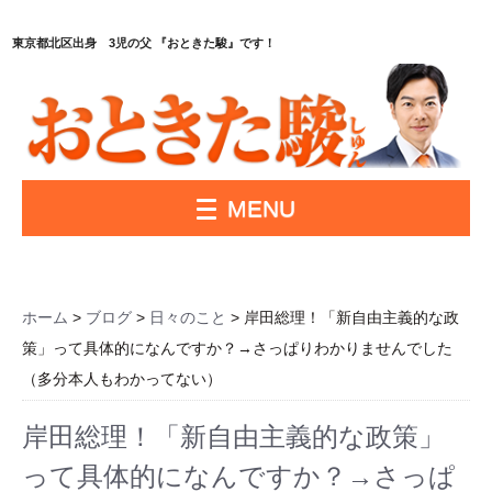
東京都北区出身 3児の父 『おときた駿』です！
MENU
ホーム
>
ブログ
>
日々のこと
> 岸田総理！「新自由主義的な政
策」って具体的になんですか？→さっぱりわかりませんでした
（多分本人もわかってない）
岸田総理！「新自由主義的な政策」
って具体的になんですか？→さっぱ