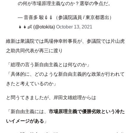
の何が市場原理主義なのか？選挙の争点だ。
— 音喜多 駿💉💉（参議院議員 / 東京都選出）
👧👧👶 (@otokita)
October 13, 2021
維新は衆議院では馬場伸幸幹事長が、参議院では片山虎
之助共同代表が再三に渡り
「総理の言う新自由主義とは何なのか」
「具体的に、どのような新自由主義的な政策が行われて
きたと考えているのか」
と問うてきましたが、岸田文雄総理からは
「新自由主義には、
市場原理主義で優勝劣敗という冷た
いイメージがある
」