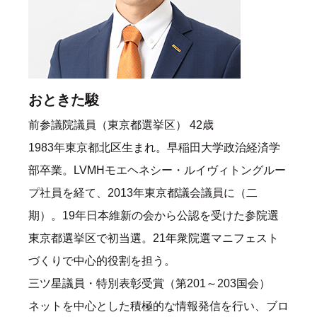
おときた駿
前参議院議員（東京都選挙区） 42歳
1983年東京都北区生まれ。早稲田大学政治経済学
部卒業。LVMHモエヘネシー・ルイヴィトングルー
プ社員を経て、2013年東京都議会議員に（二
期）。19年日本維新の会から公認を受けた参院選
東京都選挙区で初当選。21年衆院選マニフェスト
づくりで中心的役割を担う。
三ツ星議員・特別表彰受賞（第201～203国会）
ネットを中心とした積極的な情報発信を行い、ブロ