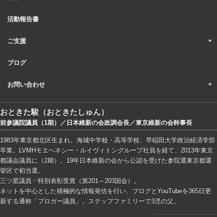
活動報告書
ご支援
ブログ
お問い合わせ
おときた駿（おときたしゅん）
前参議院議員（1期）／日本維新の会政調会長／東京維新の会幹事長
1983年東京都北区生まれ。海城中学校・高等学校、早稲田大学政治経済学部
卒業。LVMHモエヘネシー・ルイヴィトングループ社員を経て、2013年東京
都議会議員に（2期）。19年日本維新の会から公認を受けた参院選東京都選
挙区で初当選。
三ツ星議員・特別表彰受賞（第201～203国会）。
ネットを中心とした積極的な情報発信を行い、ブログとYouTubeを365日更
新する通称「ブロガー議員」。ステップファミリーで3児の父。