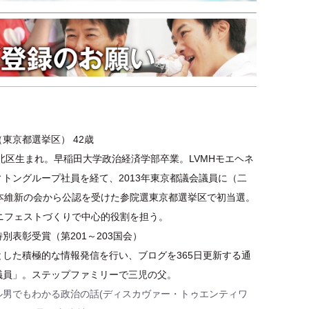
東京都選挙区） 42歳
都北区生まれ。早稲田大学政治経済学部卒業。LVMHモエヘネ
トングループ社員を経て、2013年東京都議会議員に（二
日本維新の会から公認を受けた参院選東京都選挙区で初当選。
マニフェストづくりで中心的役割を担う。
別表彰受賞（第201～203国会）
とした積極的な情報発信を行い、ブログを365日更新する通
議員」。ステップファミリーで三児の父。
ル男でもわかる政治の話(ディスカヴァー・トゥエンティワ