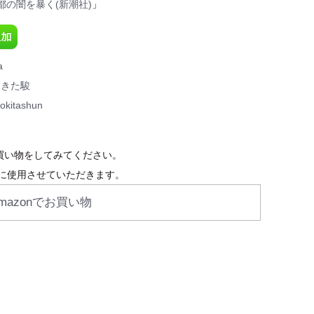
都の闇を暴く(新潮社)
」
a
ときた駿
okitashun
お買い物をしてみてください。
に使用させていただきます。
mazonでお買い物