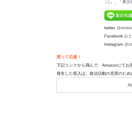
ン)
」、「
東京
twitter
@otokit
Facebook
お
Instagram
@ot
買って応援！
下記リンクから飛んで、Amazonにて
発生した収入は、政治活動の充実のため
A