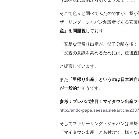
う選択肢は最初からありませんでした。
そこで色々と調べてみたのですが、我が
ザーリング・ジャパン創設者である安藤
産」を問題視
しており、
「安易な里帰り出産が、父子分離を招く
「父親の意識を高めるためには、産後直
と提言しています。
また
「里帰り出産」というのは日本独自
が一般的
だそうです。
参考：プレパパ注目！マイタウン出産フォーラ
http://ando-papa.seesaa.net/article/233
そしてファザーリング・ジャパンは里帰
「マイタウン出産」と名付けて、様々な