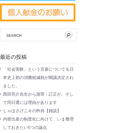
最近の投稿
「社会実験」という言葉について＆日
本史上初の消費税減税が閣議決定され
ました。
西田亮介先生から謝罪・訂正が。そし
て同日選には理由があります
しゃほさげニキの矜持【雑談】
内密出産の制度化に向けて、いま整理
しておきたい5つの論点