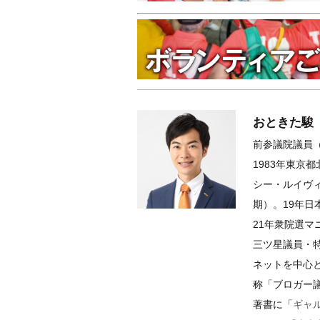
おときた駿
前参議院議員（
1983年東京
シー・ルイヴィ
期）。19年
21年衆院選
三ツ星議員・特
ネットを中心
称「ブロガー
著書に「
ギャ