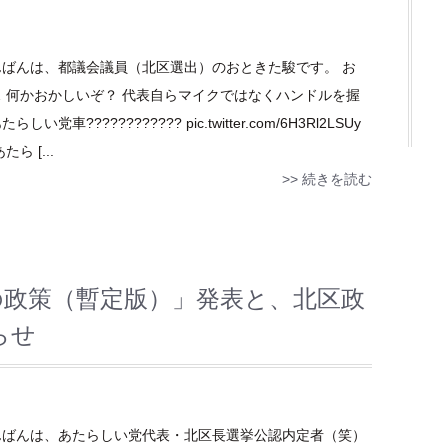
んばんは、都議会議員（北区選出）のおときた駿です。 お
… 何かおかしいぞ？ 代表自らマイクではなくハンドルを握
らしい党車???????????? pic.twitter.com/6H3Rl2LSUy
たら [...
>> 続きを読む
の政策（暫定版）」発表と、北区政
らせ
んばんは、あたらしい党代表・北区長選挙公認内定者（笑）