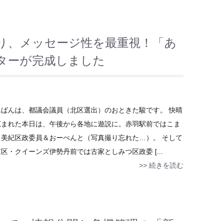
り、メッセージ性を最重視！「あ
ターが完成しました
んばんは、都議会議員（北区選出）のおときた駿です。 快晴
恵まれた本日は、午後から各地に遊説に。赤羽駅前ではこま
き美紀区政委員＆おーぺんと（写真撮り忘れた…）。 そして
区・クイーンズ伊勢丹前では古家としみつ区政委 [...
>> 続きを読む