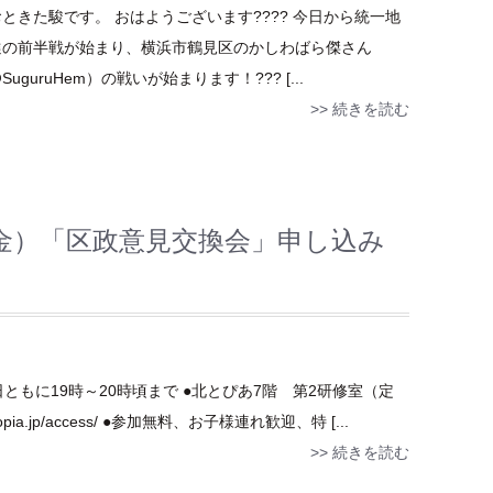
ときた駿です。 おはようございます???? 今日から統一地
選の前半戦が始まり、横浜市鶴見区のかしわばら傑さん
SuguruHem）の戦いが始まります！??? [...
>> 続きを読む
（金）「区政意見交換会」申し込み
日ともに19時～20時頃まで ●北とぴあ7階 第2研修室（定
opia.jp/access/ ●参加無料、お子様連れ歓迎、特 [...
>> 続きを読む