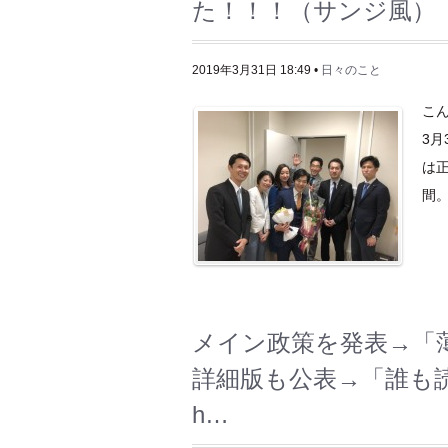
た！！！（サンジ風）
2019年3月31日 18:49 •
日々のこと
こ
3
は正
間。
メイン政策を発表→「
詳細版も公表→「誰も
h…