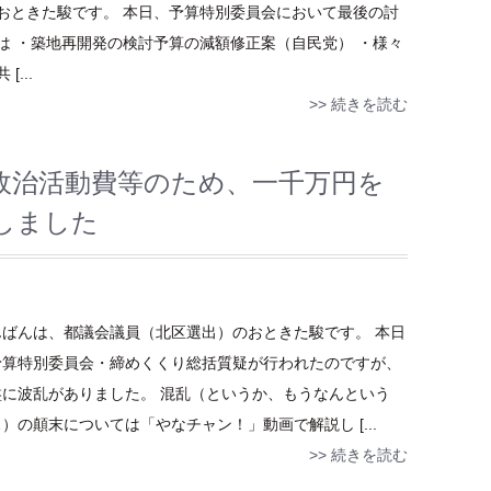
おときた駿です。 本日、予算特別委員会において最後の討
は ・築地再開発の検討予算の減額修正案（自民党） ・様々
...
>> 続きを読む
政治活動費等のため、一千万円を
しました
んばんは、都議会議員（北区選出）のおときた駿です。 本日
予算特別委員会・締めくくり総括質疑が行われたのですが、
盤に波乱がありました。 混乱（というか、もうなんという
）の顛末については「やなチャン！」動画で解説し [...
>> 続きを読む