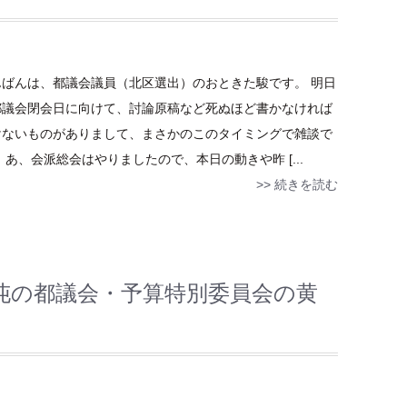
んばんは、都議会議員（北区選出）のおときた駿です。 明日
都議会閉会日に向けて、討論原稿など死ぬほど書かなければ
けないものがありまして、まさかのこのタイミングで雑談で
 あ、会派総会はやりましたので、本日の動きや昨 [...
>> 続きを読む
沌の都議会・予算特別委員会の黄