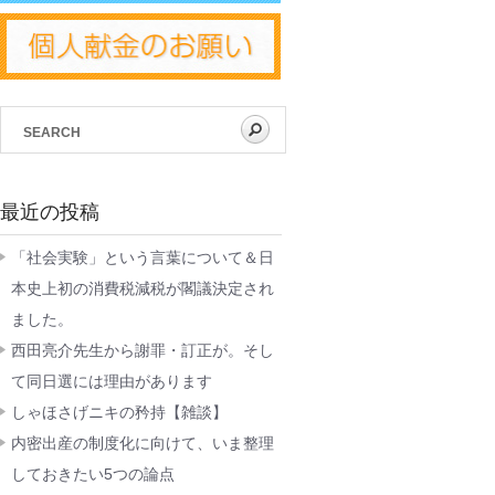
最近の投稿
「社会実験」という言葉について＆日
本史上初の消費税減税が閣議決定され
ました。
西田亮介先生から謝罪・訂正が。そし
て同日選には理由があります
しゃほさげニキの矜持【雑談】
内密出産の制度化に向けて、いま整理
しておきたい5つの論点