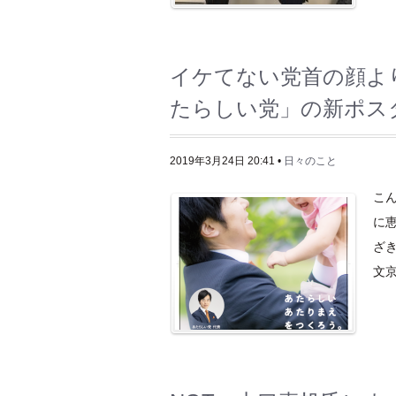
イケてない党首の顔よ
たらしい党」の新ポス
2019年3月24日 20:41 •
日々のこと
こ
に
ざ
文京