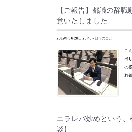
【ご報告】都議の辞職
意いたしました
2019年3月28日 23:48 •
日々のこと
こ
出
の
れ都
ニラレバ炒めという、
談】