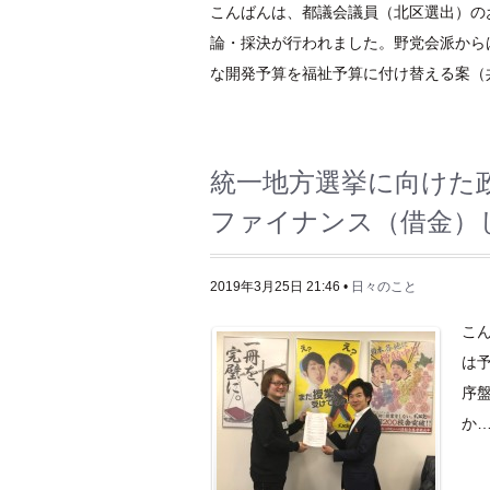
こんばんは、都議会議員（北区選出）の
論・採決が行われました。野党会派から
な開発予算を福祉予算に付け替える案（共 [
統一地方選挙に向けた
ファイナンス（借金）
2019年3月25日 21:46 •
日々のこと
こ
は
序
か…