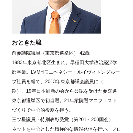
おときた駿
前参議院議員（東京都選挙区） 42歳
1983年東京都北区生まれ。早稲田大学政治経済学
部卒業。LVMHモエヘネシー・ルイヴィトングルー
プ社員を経て、2013年東京都議会議員に（二
期）。19年日本維新の会から公認を受けた参院選
東京都選挙区で初当選。21年衆院選マニフェスト
づくりで中心的役割を担う。
三ツ星議員・特別表彰受賞（第201～203国会）
ネットを中心とした積極的な情報発信を行い、ブロ