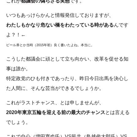
これが
都議会の偽らざる実態
です。
いつもあっけらかんと情報発信しておりますが、
わたしもかなり危ない橋をわたっている時がある
んです
よ？！←
ビール券とか当時（2015年初）良く書いたよね。本当に。
こうした都議会に頑として立ち向かい、改革を促せる知
事は誰か。
特定政党のひも付きであったり、昨日今日出馬を決心し
た人間に、そんな芸当ができるでしょうか。
これがラストチャンス、とは申しませんが、
2020年東京五輪を迎える前の最大のチャンス
とは言える
でしょう。
これで自公（増田寛也氏）VS民共（鳥越俊太郎氏）VS