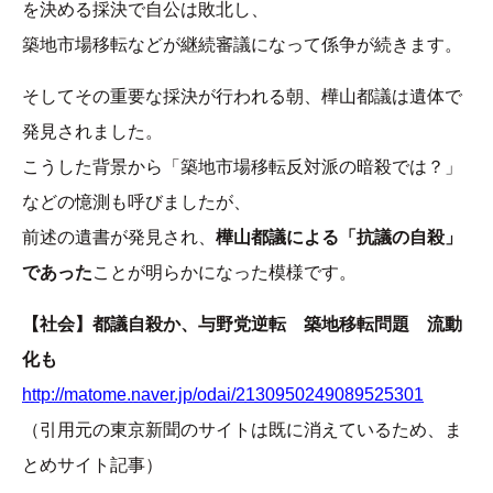
を決める採決で自公は敗北し、
築地市場移転などが継続審議になって係争が続きます。
そしてその重要な採決が行われる朝、樺山都議は遺体で
発見されました。
こうした背景から「築地市場移転反対派の暗殺では？」
などの憶測も呼びましたが、
前述の遺書が発見され、
樺山都議による「抗議の自殺」
であった
ことが明らかになった模様です。
【社会】都議自殺か、与野党逆転 築地移転問題 流動
化も
http://matome.naver.jp/odai/2130950249089525301
（引用元の東京新聞のサイトは既に消えているため、ま
とめサイト記事）