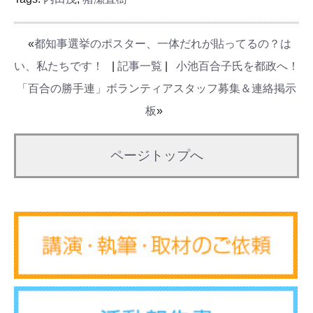
«
都知事選挙のポスター、一体だれが貼ってるの？は
い、私たちです！
|
記事一覧
|
小池百合子氏を都政へ！
「百合の勝手連」ボランティアスタッフ募集＆連絡掲示
板
»
ページトップへ