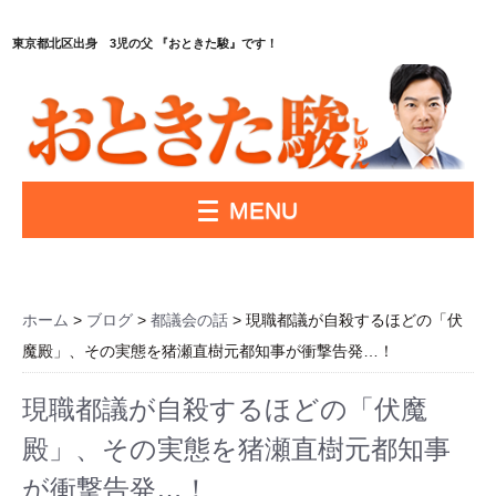
東京都北区出身 3児の父 『おときた駿』です！
MENU
ホーム
>
ブログ
>
都議会の話
> 現職都議が自殺するほどの「伏
魔殿」、その実態を猪瀬直樹元都知事が衝撃告発…！
現職都議が自殺するほどの「伏魔
殿」、その実態を猪瀬直樹元都知事
が衝撃告発…！