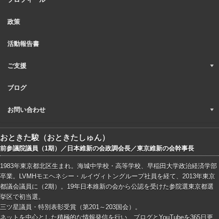
政策
活動報告書
ご支援
ブログ
お問い合わせ
おときた駿（おときたしゅん）
前参議院議員（1期）／日本維新の会政調会長／東京維新の会幹事長
1983年東京都北区生まれ。海城中学校・高等学校、早稲田大学政治経済学部
卒業。LVMHモエヘネシー・ルイヴィトングループ社員を経て、2013年東京
都議会議員に（2期）。19年日本維新の会から公認を受けた参院選東京都選
挙区で初当選。
三ツ星議員・特別表彰受賞（第201～203国会）。
ネットを中心とした積極的な情報発信を行い、ブログとYouTubeを365日更