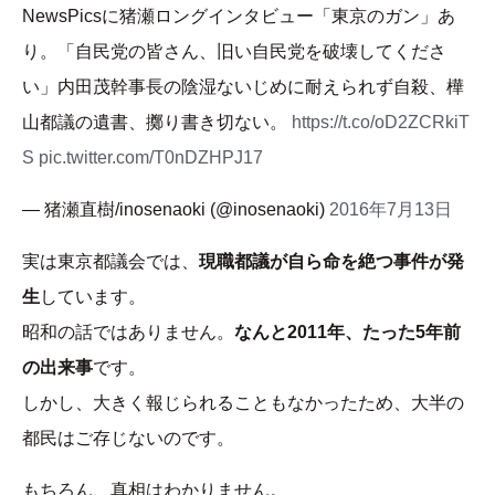
NewsPicsに猪瀬ロングインタビュー「東京のガン」あ
り。「自民党の皆さん、旧い自民党を破壊してくださ
い」内田茂幹事長の陰湿ないじめに耐えられず自殺、樺
山都議の遺書、擲り書き切ない。
https://t.co/oD2ZCRkiT
S
pic.twitter.com/T0nDZHPJ17
— 猪瀬直樹/inosenaoki (@inosenaoki)
2016年7月13日
実は東京都議会では、
現職都議が自ら命を絶つ事件が発
生
しています。
昭和の話ではありません。
なんと2011年、たった5年前
の出来事
です。
しかし、大きく報じられることもなかったため、大半の
都民はご存じないのです。
もちろん、真相はわかりません。