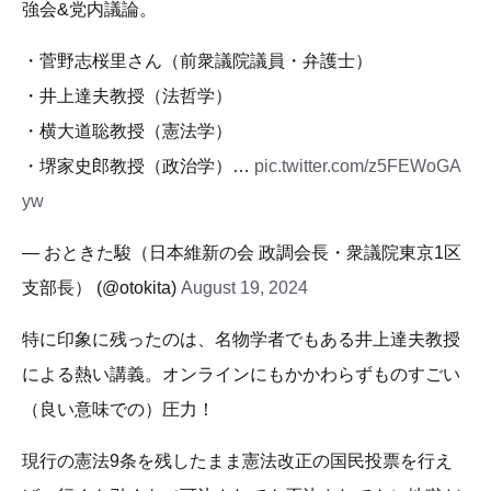
強会&党内議論。
・菅野志桜里さん（前衆議院議員・弁護士）
・井上達夫教授（法哲学）
・横大道聡教授（憲法学）
・堺家史郎教授（政治学）…
pic.twitter.com/z5FEWoGA
yw
— おときた駿（日本維新の会 政調会長・衆議院東京1区
支部長） (@otokita)
August 19, 2024
特に印象に残ったのは、名物学者でもある井上達夫教授
による熱い講義。オンラインにもかかわらずものすごい
（良い意味での）圧力！
現行の憲法9条を残したまま憲法改正の国民投票を行え