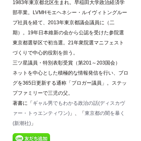
1983年東京都北区生まれ。早稲田大学政治経済学
部卒業。LVMHモエヘネシー・ルイヴィトングルー
プ社員を経て、2013年東京都議会議員に（二
期）。19年日本維新の会から公認を受けた参院選
東京都選挙区で初当選。21年衆院選マニフェスト
づくりで中心的役割を担う。
三ツ星議員・特別表彰受賞（第201～203国会）
ネットを中心とした積極的な情報発信を行い、ブロ
グを365日更新する通称「ブロガー議員」。ステッ
プファミリーで三児の父。
著書に「
ギャル男でもわかる政治の話(ディスカヴ
ァー・トゥエンティワン)
」、「
東京都の闇を暴く
(新潮社)
」