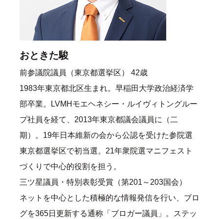
おときた駿
前参議院議員（東京都選挙区） 42歳
1983年東京都北区生まれ。早稲田大学政治経済学
部卒業。LVMHモエヘネシー・ルイヴィトングルー
プ社員を経て、2013年東京都議会議員に（二
期）。19年日本維新の会から公認を受けた参院選
東京都選挙区で初当選。21年衆院選マニフェスト
づくりで中心的役割を担う。
三ツ星議員・特別表彰受賞（第201～203国会）
ネットを中心とした積極的な情報発信を行い、ブロ
グを365日更新する通称「ブロガー議員」。ステッ