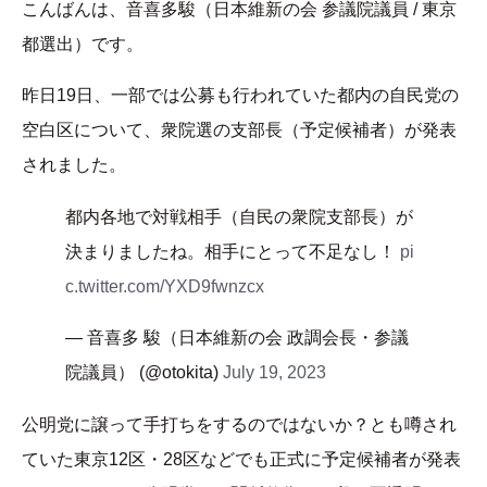
こんばんは、音喜多駿（日本維新の会 参議院議員 / 東京
都選出）です。
昨日19日、一部では公募も行われていた都内の自民党の
空白区について、衆院選の支部長（予定候補者）が発表
されました。
都内各地で対戦相手（自民の衆院支部長）が
決まりましたね。相手にとって不足なし！
pi
c.twitter.com/YXD9fwnzcx
— 音喜多 駿（日本維新の会 政調会長・参議
院議員） (@otokita)
July 19, 2023
公明党に譲って手打ちをするのではないか？とも噂され
ていた東京12区・28区などでも正式に予定候補者が発表