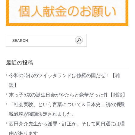
最近の投稿
令和の時代のツイッタランドは修羅の国だぜ！【雑
談】
末っ子5歳の誕生日会がやたらと豪華だった件【雑談】
「社会実験」という言葉について＆日本史上初の消費
税減税が閣議決定されました。
西田亮介先生から謝罪・訂正が。そして同日選には理
由があります