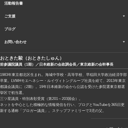
活動報告書
ご支援
ブログ
お問い合わせ
おときた駿（おときたしゅん）
前参議院議員（1期）／日本維新の会政調会長／東京維新の会幹事長
1983年東京都北区生まれ。海城中学校・高等学校、早稲田大学政治経済学部
卒業。LVMHモエヘネシー・ルイヴィトングループ社員を経て、2013年東京
都議会議員に（2期）。19年日本維新の会から公認を受けた参院選東京都選
挙区で初当選。
三ツ星議員・特別表彰受賞（第201～203国会）。
ネットを中心とした積極的な情報発信を行い、ブログとYouTubeを365日更
新する通称「ブロガー議員」。ステップファミリーで3児の父。