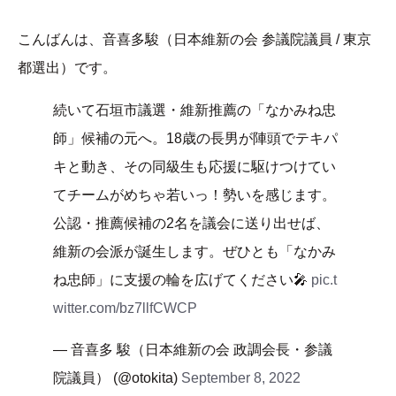
こんばんは、音喜多駿（日本維新の会 参議院議員 / 東京
都選出）です。
続いて石垣市議選・維新推薦の「なかみね忠
師」候補の元へ。18歳の長男が陣頭でテキパ
キと動き、その同級生も応援に駆けつけてい
てチームがめちゃ若いっ！勢いを感じます。
公認・推薦候補の2名を議会に送り出せば、
維新の会派が誕生します。ぜひとも「なかみ
ね忠師」に支援の輪を広げてください🎤
pic.t
witter.com/bz7llfCWCP
— 音喜多 駿（日本維新の会 政調会長・参議
院議員） (@otokita)
September 8, 2022