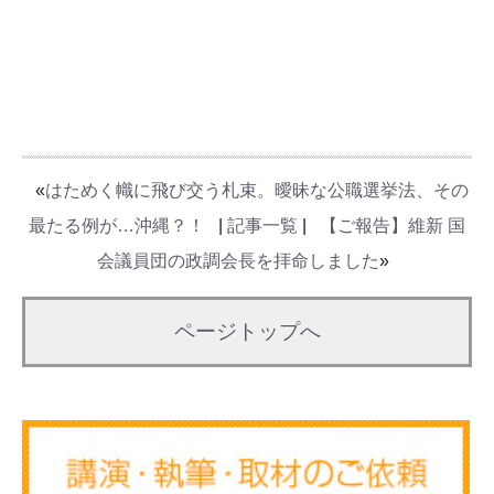
«
はためく幟に飛び交う札束。曖昧な公職選挙法、その
最たる例が…沖縄？！
|
記事一覧
|
【ご報告】維新 国
会議員団の政調会長を拝命しました
»
ページトップへ