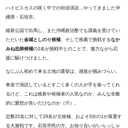
ハイビスカスの咲く中での街頭演説…やってきました沖
縄県・石垣市。
維新公認で出馬し、また沖縄政治塾でも講義を受けてい
ただいた
金城としのり候補
、そして推薦で挑戦する
なか
みね忠師候補
の2名が挑戦中とのことで、微力ながら応
援に駆けつけました。
なにぶん初めて来る土地の選挙は、感覚が掴みづらい。
車道で演説しているとすごく多くの人が手を振ってくれ
るけど、これは維新や候補者の人気なのか、みんな全般
的に愛想が良いだけなのか（汗）。
定数22名に対して29名が立候補、およそ3分の1が落選す
る大激戦です。石垣市民の方、お知り合いがいらっしゃ