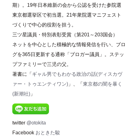
期）。19年日本維新の会から公認を受けた参院選
東京都選挙区で初当選。21年衆院選マニフェスト
づくりで中心的役割を担う。
三ツ星議員・特別表彰受賞（第201～203国会）
ネットを中心とした積極的な情報発信を行い、ブロ
グを365日更新する通称「ブロガー議員」。ステッ
プファミリーで三児の父。
著書に「
ギャル男でもわかる政治の話(ディスカヴ
ァー・トゥエンティワン)
」、「
東京都の闇を暴く
(新潮社)
」
twitter
@otokita
Facebook
おときた駿