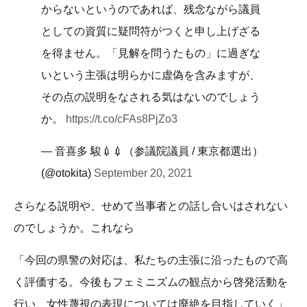
からないというのであれば、残念ながら議員
としての資質に疑問符がつくと申し上げざる
を得ません。「見解を問うたもの」に過ぎな
いという主張は明らかに虚偽を含みますが、
その点の説明をなされる気はないのでしょう
か。
https://t.co/cFAs8PjZo3
— 音喜多 駿💉💉（参議院議員 / 東京都選出）
(@otokita)
September 20, 2021
さらなる説明や、せめて当事者との話し合いはされない
のでしょうか。これなら
「今回の県警の対応は、私たちの主張に沿ったもので高
く評価する。今後もフェミニズムの観点から啓発活動を
行い、女性蔑視の表現については廃絶を目指していく」