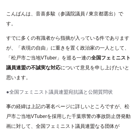
こんばんは、音喜多駿（参議院議員 / 東京都選出）で
す。
すでに多くの有識者から指摘が入っている件であります
が、「表現の自由」に重きを置く政治家の一人として、
「松戸市ご当地VTuber」を巡る一連の
全国フェミニスト
議員連盟の不誠実な対応
について意見を申し上げたいと
思います。
●全国フェミニスト議員連盟宛抗議と公開質問状
事の経緯は上記の署名ページに詳しいところですが、松
戸市ご当地VTuberを採用した千葉県警の事故防止啓発動
画に対して、全国フェミニスト議員連盟なる団体が