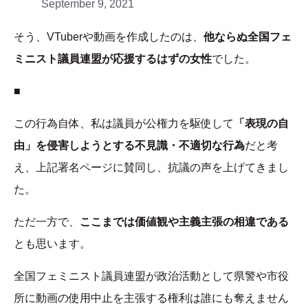
September 9, 2021
そう、VTuberや動画を作成したのは、
他ならぬ全国フェ
ミニスト議員連盟が応援するはずの女性
でした。
■
この行為自体、私は議員が公権力を駆使して
「表現の自
由」を侵害しようとする不見識・不適切な行為
だと考
え、上記署名ページに賛同し、抗議の声を上げてきまし
た。
ただ一方で、
ここまでは価値観や主義主張の相違である
とも思います。
全国フェミニスト議員連盟が政治活動として県警や市役
所に動画の使用中止を主張する権利は誰にも奪えません