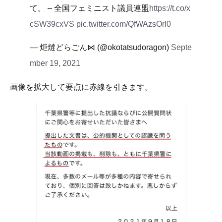
て。 – 全国フェミニスト議員連盟
https://t.co/x
cSW39cxVS
pic.twitter.com/QfWAzsOrI0
— 炬燵どらごん⋈ (@okotatsudoragon)
Septe
mber 19, 2021
画像を拡大して要点に赤線を引きます。