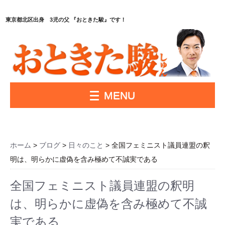
東京都北区出身 3児の父 『おときた駿』です！
MENU
ホーム
>
ブログ
>
日々のこと
> 全国フェミニスト議員連盟の釈
明は、明らかに虚偽を含み極めて不誠実である
全国フェミニスト議員連盟の釈明
は、明らかに虚偽を含み極めて不誠
実である