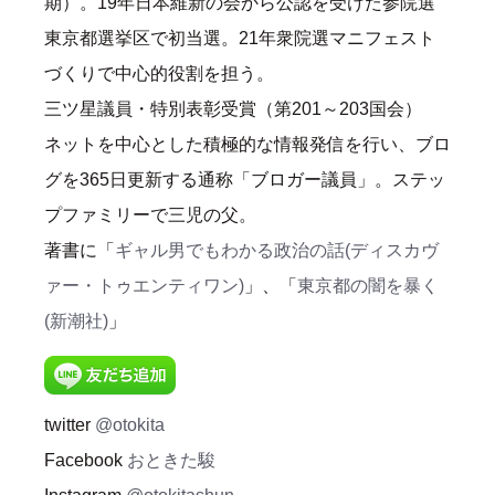
期）。19年日本維新の会から公認を受けた参院選
東京都選挙区で初当選。21年衆院選マニフェスト
づくりで中心的役割を担う。
三ツ星議員・特別表彰受賞（第201～203国会）
ネットを中心とした積極的な情報発信を行い、ブロ
グを365日更新する通称「ブロガー議員」。ステッ
プファミリーで三児の父。
著書に「
ギャル男でもわかる政治の話(ディスカヴ
ァー・トゥエンティワン)
」、「
東京都の闇を暴く
(新潮社)
」
twitter
@otokita
Facebook
おときた駿