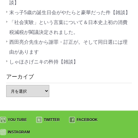
談】
末っ子5歳の誕生日会がやたらと豪華だった件【雑談】
「社会実験」という言葉について＆日本史上初の消費
税減税が閣議決定されました。
西田亮介先生から謝罪・訂正が。そして同日選には理
由があります
しゃほさげニキの矜持【雑談】
アーカイブ
YOU TUBE
TWITTER
FACEBOOK
INSTAGRAM