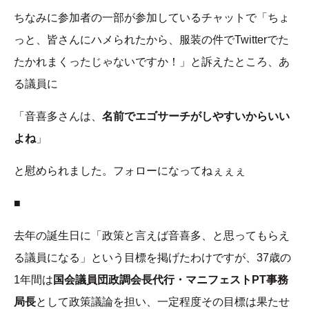
ちなみに参加者の一部が参加しているチャットで「ちょ
っと、皆さんにハメられたから、服装の件でTwitterでた
たかれまくったじゃないですか！」と訴えたところ、あ
る議員に
「音喜多さんは、
名前でエゴサーチがしやすいからいい
よね
」
と慰められました。フォローになってねぇぇぇ
■
去年の誕生日に「政策と言えば音喜多、と思ってもらえ
る議員になる」という目標を掲げたわけですが、37歳の
1年間は
国会議員団政調会長代行・マニフェストPT事務
局長
として政策議論を担い、一定程度その目標は果たせ