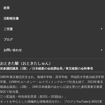
政策
活動報告書
ご支援
ブログ
お問い合わせ
おときた駿（おときたしゅん）
前参議院議員（1期）／日本維新の会政調会長／東京維新の会幹事長
1983年東京都北区生まれ。海城中学校・高等学校、早稲田大学政治経済学部
卒業。LVMHモエヘネシー・ルイヴィトングループ社員を経て、2013年東京
都議会議員に（2期）。19年日本維新の会から公認を受けた参院選東京都選
挙区で初当選。
三ツ星議員・特別表彰受賞（第201～203国会）。
ネットを中心とした積極的な情報発信を行い、ブログとYouTubeを365日更