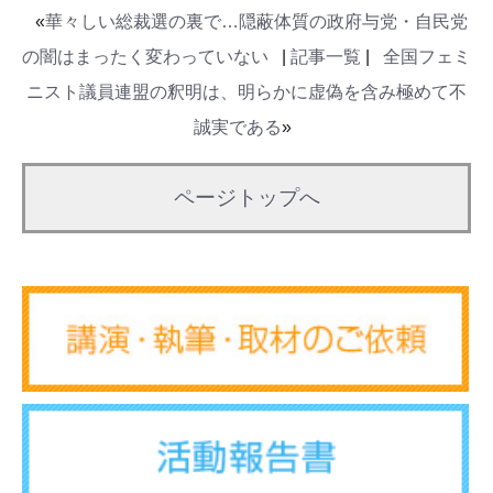
«
華々しい総裁選の裏で…隠蔽体質の政府与党・自民党
の闇はまったく変わっていない
|
記事一覧
|
全国フェミ
ニスト議員連盟の釈明は、明らかに虚偽を含み極めて不
誠実である
»
ページトップへ