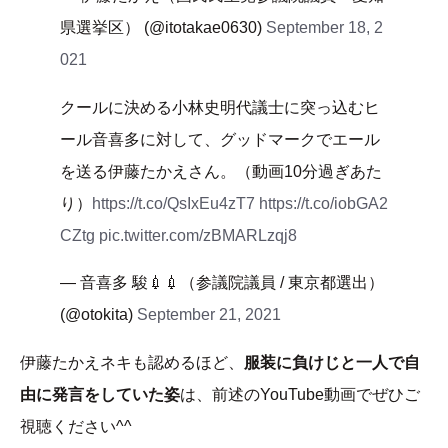
県選挙区） (@itotakae0630)
September 18, 2
021
クールに決める小林史明代議士に突っ込むヒ
ール音喜多に対して、グッドマークでエール
を送る伊藤たかえさん。（動画10分過ぎあた
り）
https://t.co/QsIxEu4zT7
https://t.co/iobGA2
CZtg
pic.twitter.com/zBMARLzqj8
— 音喜多 駿💉💉（参議院議員 / 東京都選出）
(@otokita)
September 21, 2021
伊藤たかえネキも認めるほど、
服装に負けじと一人で自
由に発言をしていた姿
は、前述のYouTube動画でぜひご
視聴ください^^