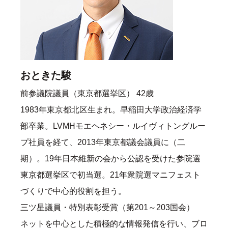
おときた駿
前参議院議員（東京都選挙区） 42歳
1983年東京都北区生まれ。早稲田大学政治経済学
部卒業。LVMHモエヘネシー・ルイヴィトングルー
プ社員を経て、2013年東京都議会議員に（二
期）。19年日本維新の会から公認を受けた参院選
東京都選挙区で初当選。21年衆院選マニフェスト
づくりで中心的役割を担う。
三ツ星議員・特別表彰受賞（第201～203国会）
ネットを中心とした積極的な情報発信を行い、ブロ