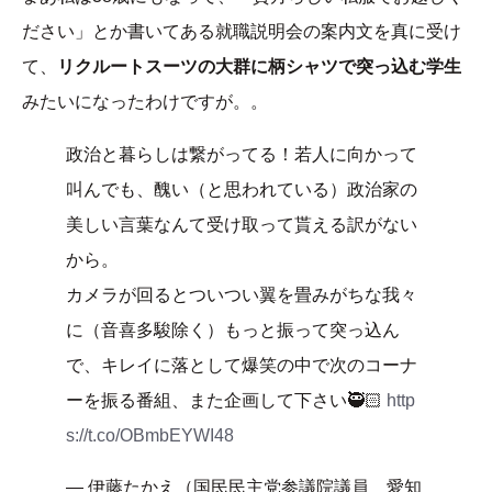
ださい」とか書いてある就職説明会の案内文を真に受け
て、
リクルートスーツの大群に柄シャツで突っ込む学生
みたいになったわけですが。。
政治と暮らしは繋がってる！若人に向かって
叫んでも、醜い（と思われている）政治家の
美しい言葉なんて受け取って貰える訳がない
から。
カメラが回るとついつい翼を畳みがちな我々
に（音喜多駿除く）もっと振って突っ込ん
で、キレイに落として爆笑の中で次のコーナ
ーを振る番組、また企画して下さい🥷🏻
http
s://t.co/OBmbEYWI48
— 伊藤たかえ（国民民主党参議院議員 愛知