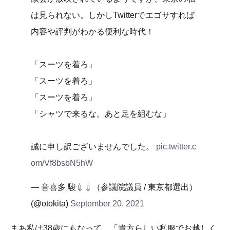
は見られない。しかしTwitterでエゴサすれば
内容や評判がわかる便利な時代！
「スーツを着ろ」
「スーツを着ろ」
「スーツを着ろ」
「シャツで来るな。あと足を組むな」
誠に申し訳ございませんでした。
pic.twitter.c
om/Vf8bsbN5hW
— 音喜多 駿💉💉（参議院議員 / 東京都選出）
(@otokita)
September 20, 2021
まあ私は38歳にもなって、「貴方らしい私服でお越しく