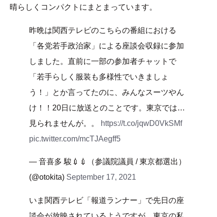
晴らしくコンパクトにまとまっています。
昨晩は関西テレビのこちらの番組における
「各党若手政治家」による座談会収録に参加
しました。直前に一部の参加者チャットで
「若手らしく服装も多様性でいきましょ
う！」とか言ってたのに、みんなスーツやん
け！！20日に放送とのことです。東京では…
見られませんが。。
https://t.co/jqwD0VkSMf
pic.twitter.com/mcTJAegff5
— 音喜多 駿💉💉（参議院議員 / 東京都選出）
(@otokita)
September 17, 2021
いま関西テレビ「報道ランナー」で先日の座
談会が放映されているようですが、東京の私