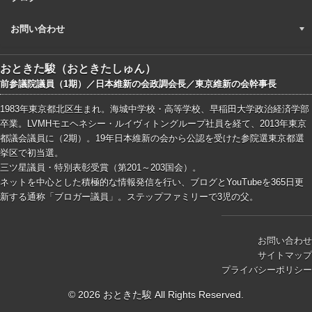
お問い合わせ
おときた駿（おときたしゅん）
前参議院議員（1期）／日本維新の会政調会長／東京維新の会幹事長
1983年東京都北区生まれ。海城中学校・高等学校、早稲田大学政治経済学部
卒業。LVMHモエヘネシー・ルイヴィトングループ社員を経て、2013年東京
都議会議員に（2期）。19年日本維新の会から公認を受けた参院選東京都選
挙区で初当選。
三ツ星議員・特別表彰受賞（第201～203国会）。
ネットを中心とした積極的な情報発信を行い、ブログとYouTubeを365日更
新する通称「ブロガー議員」。ステップファミリーで3児の父。
お問い合わせ
サイトマップ
プライバシーポリシー
© 2026 おときた駿 All Rights Reserved.