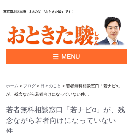
東京都北区出身 3児の父 『おときた駿』です！
MENU
ホーム
>
ブログ
>
日々のこと
> 若者無料相談窓口「若ナビα」
が、残念ながら若者向けになっていない件…
若者無料相談窓口「若ナビα」が、残
念ながら若者向けになっていない
件…