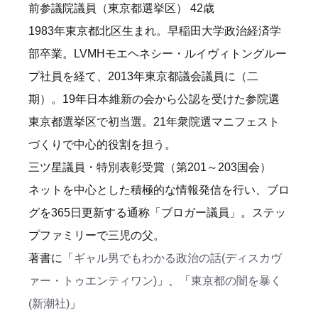
前参議院議員（東京都選挙区） 42歳
1983年東京都北区生まれ。早稲田大学政治経済学
部卒業。LVMHモエヘネシー・ルイヴィトングルー
プ社員を経て、2013年東京都議会議員に（二
期）。19年日本維新の会から公認を受けた参院選
東京都選挙区で初当選。21年衆院選マニフェスト
づくりで中心的役割を担う。
三ツ星議員・特別表彰受賞（第201～203国会）
ネットを中心とした積極的な情報発信を行い、ブロ
グを365日更新する通称「ブロガー議員」。ステッ
プファミリーで三児の父。
著書に「
ギャル男でもわかる政治の話(ディスカヴ
ァー・トゥエンティワン)
」、「
東京都の闇を暴く
(新潮社)
」