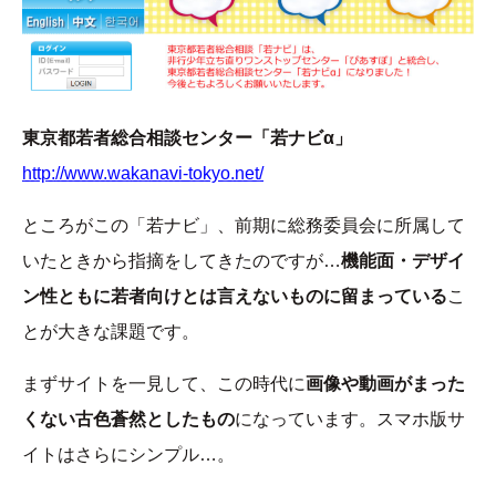
東京都若者総合相談センター「若ナビα」
http://www.wakanavi-tokyo.net/
ところがこの「若ナビ」、前期に総務委員会に所属して
いたときから指摘をしてきたのですが…
機能面・デザイ
ン性ともに若者向けとは言えないものに留まっている
こ
とが大きな課題です。
まずサイトを一見して、この時代に
画像や動画がまった
くない古色蒼然としたもの
になっています。スマホ版サ
イトはさらにシンプル…。