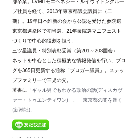
部卒業。LVMHモエヘネシー・ルイヴィトングルー
プ社員を経て、2013年東京都議会議員に（二
期）。19年日本維新の会から公認を受けた参院選
東京都選挙区で初当選。21年衆院選マニフェスト
づくりで中心的役割を担う。
三ツ星議員・特別表彰受賞（第201～203国会）
ネットを中心とした積極的な情報発信を行い、ブロ
グを365日更新する通称「ブロガー議員」。ステッ
プファミリーで三児の父。
著書に「
ギャル男でもわかる政治の話(ディスカヴ
ァー・トゥエンティワン)
」、「
東京都の闇を暴く
(新潮社)
」