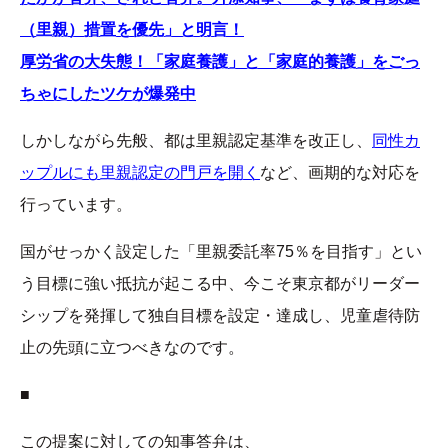
（里親）措置を優先」と明言！
厚労省の大失態！「家庭養護」と「家庭的養護」をごっ
ちゃにしたツケが爆発中
しかしながら先般、都は里親認定基準を改正し、
同性カ
ップルにも里親認定の門戸を開く
など、画期的な対応を
行っています。
国がせっかく設定した「里親委託率75％を目指す」とい
う目標に強い抵抗が起こる中、今こそ東京都がリーダー
シップを発揮して独自目標を設定・達成し、児童虐待防
止の先頭に立つべきなのです。
■
この提案に対しての知事答弁は、