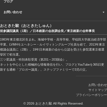
ブログ
お問い合わせ
おときた駿（おときたしゅん）
前参議院議員（1期）／日本維新の会政調会長／東京維新の会幹事長
1983年東京都北区生まれ。海城中学校・高等学校、早稲田大学政治経済学部
卒業。LVMHモエヘネシー・ルイヴィトングループ社員を経て、2013年東京
都議会議員に（2期）。19年日本維新の会から公認を受けた参院選東京都選
挙区で初当選。
三ツ星議員・特別表彰受賞（第201～203国会）。
ネットを中心とした積極的な情報発信を行い、ブログとYouTubeを365日更
新する通称「ブロガー議員」。ステップファミリーで3児の父。
お問い合わせ
サイトマップ
プライバシーポリシー
© 2026 おときた駿 All Rights Reserved.