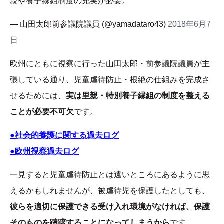
親や養子縁組制度の充実が必要。
— 山田太郎前参議院議員 (@yamadataro43)
2018年6月7
日
欧州にともに視察に行った山田太郎・前参議院議員が主
張している通り、児童虐待防止・根絶の仕組みを完成さ
せるためには、
実は里親・特別養子縁組の制度を整える
ことが必要不可欠
です。
●社会的養護に関する過去ログ
●欧州視察過去ログ
一見すると児童虐待防止とは遠いところにあるように思
えるかもしれませんが、被虐待児を保護したとしても、
彼らを適切に保護できる受け入れ環境がなければ、保護
そのものを躊躇することになってしまうから
です。