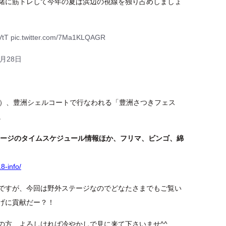
緒に筋トレして今年の夏は浜辺の視線を独り占めしましょ
VtT
pic.twitter.com/7Ma1KLQAGR
4月28日
日）、豊洲シェルコートで行なわれる「豊洲さつきフェス
。
ステージのタイムスケジュール情報ほか、フリマ、ビンゴ、綿
8-info/
ですが、今回は野外ステージなのでどなたさまでもご覧い
げに貢献だー？！
の方、よろしければ冷やかしで見に来て下さいませ^^