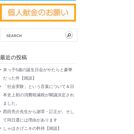
最近の投稿
末っ子5歳の誕生日会がやたらと豪華
だった件【雑談】
「社会実験」という言葉について＆日
本史上初の消費税減税が閣議決定され
ました。
西田亮介先生から謝罪・訂正が。そし
て同日選には理由があります
しゃほさげニキの矜持【雑談】