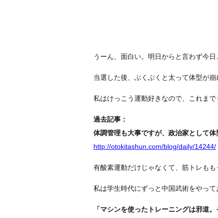
うーん、面白い。明日からと言わず今日
当選した後、ぶくぶくと太って体型が崩
私はけっこう運動好きなので、これまで
過去記事：
体調管理も大事ですが、政治家として体
http://otokitashun.com/blog/daily/14244/
有酸素運動だけじゃなくて、筋トレもも
私は学生時代にずっと中国武術をやって
「マシンを使ったトレーニングは邪道。