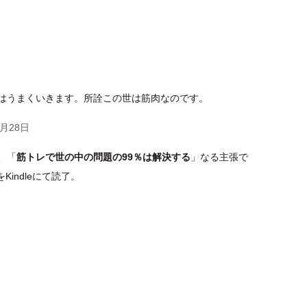
はうまくいきます。所詮この世は筋肉なのです。
4月28日
、「
筋トレで世の中の問題の99％は解決する
」なる主張で
刊をKindleにて読了。