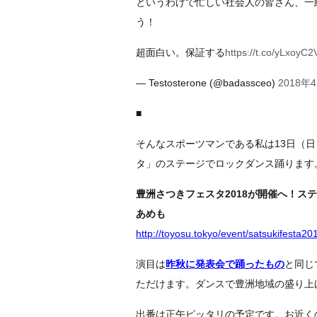
というわけで忙しい社会人の皆さん、一
う！
超面白い。保証する
https://t.co/yLxoyC2
— Testosterone (@badassceo)
2018年
■
そんなスポーツマンである私は13日（
タ」のステージでロックダンス踊ります
豊洲さつきフェスタ2018が開催へ！
あめも
http://toyosu.tokyo/event/satsukifesta201
演目は
昨秋に発表会で踊ったもの
と同じ
ただけます。ダンスで豊洲地域の盛り上
出番は正午ピッタリの予定です。お近く