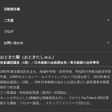
活動報告書
ご支援
ブログ
お問い合わせ
おときた駿（おときたしゅん）
前参議院議員（1期）／日本維新の会政調会長／東京維新の会幹事長
1983年東京都北区生まれ。海城中学校・高等学校、早稲田大学政治経済学部
卒業。LVMHモエヘネシー・ルイヴィトングループ社員を経て、2013年東京
都議会議員に（2期）。19年日本維新の会から公認を受けた参院選東京都選
挙区で初当選。
三ツ星議員・特別表彰受賞（第201～203国会）。
ネットを中心とした積極的な情報発信を行い、ブログとYouTubeを365日更
新する通称「ブロガー議員」。ステップファミリーで3児の父。