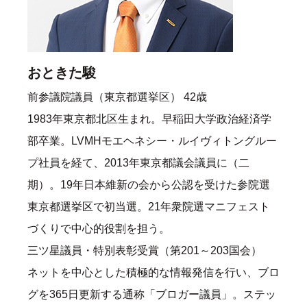
おときた駿
前参議院議員（東京都選挙区） 42歳
1983年東京都北区生まれ。早稲田大学政治経済学
部卒業。LVMHモエヘネシー・ルイヴィトングルー
プ社員を経て、2013年東京都議会議員に（二
期）。19年日本維新の会から公認を受けた参院選
東京都選挙区で初当選。21年衆院選マニフェスト
づくりで中心的役割を担う。
三ツ星議員・特別表彰受賞（第201～203国会）
ネットを中心とした積極的な情報発信を行い、ブロ
グを365日更新する通称「ブロガー議員」。ステッ