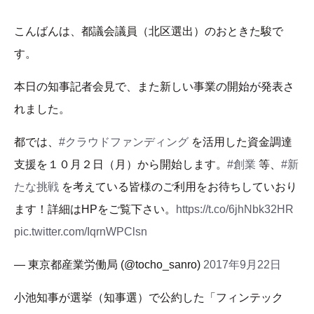
こんばんは、都議会議員（北区選出）のおときた駿で
す。
本日の知事記者会見で、また新しい事業の開始が発表さ
れました。
都では、
#クラウドファンディング
を活用した資金調達
支援を１０月２日（月）から開始します。
#創業
等、
#新
たな挑戦
を考えている皆様のご利用をお待ちしていおり
ます！詳細はHPをご覧下さい。
https://t.co/6jhNbk32HR
pic.twitter.com/IqrnWPClsn
— 東京都産業労働局 (@tocho_sanro)
2017年9月22日
小池知事が選挙（知事選）で公約した「フィンテック