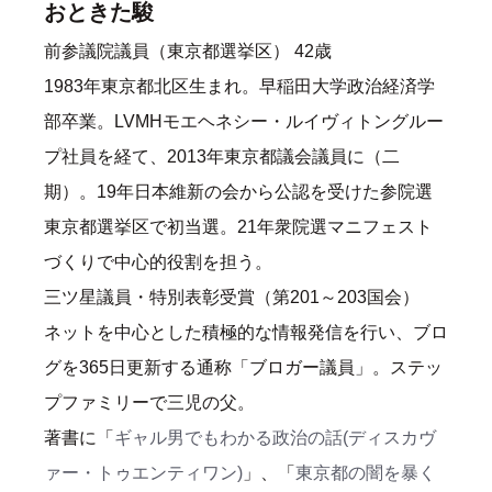
おときた駿
前参議院議員（東京都選挙区） 42歳
1983年東京都北区生まれ。早稲田大学政治経済学
部卒業。LVMHモエヘネシー・ルイヴィトングルー
プ社員を経て、2013年東京都議会議員に（二
期）。19年日本維新の会から公認を受けた参院選
東京都選挙区で初当選。21年衆院選マニフェスト
づくりで中心的役割を担う。
三ツ星議員・特別表彰受賞（第201～203国会）
ネットを中心とした積極的な情報発信を行い、ブロ
グを365日更新する通称「ブロガー議員」。ステッ
プファミリーで三児の父。
著書に「
ギャル男でもわかる政治の話(ディスカヴ
ァー・トゥエンティワン)
」、「
東京都の闇を暴く