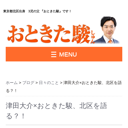
東京都北区出身 3児の父 『おときた駿』です！
MENU
ホーム
>
ブログ
>
日々のこと
> 津田大介×おときた駿、北区を語
る？！
津田大介×おときた駿、北区を語
る？！