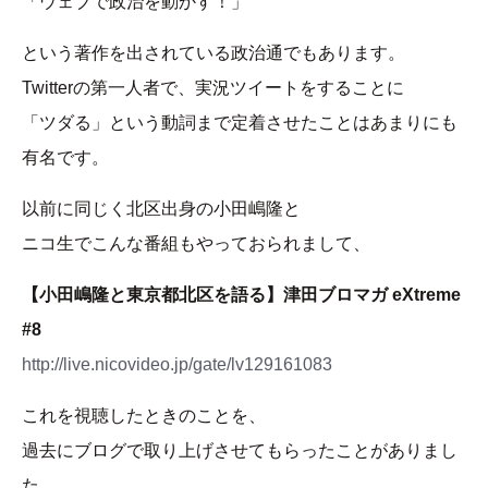
「ウェブで政治を動かす！」
という著作を出されている政治通でもあります。
Twitterの第一人者で、実況ツイートをすることに
「ツダる」という動詞まで定着させたことはあまりにも
有名です。
以前に同じく北区出身の小田嶋隆と
ニコ生でこんな番組もやっておられまして、
【小田嶋隆と東京都北区を語る】津田ブロマガ eXtreme
#8
http://live.nicovideo.jp/gate/lv129161083
これを視聴したときのことを、
過去にブログで取り上げさせてもらったことがありまし
た。