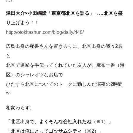
津田大介×小田嶋隆「東京都北区を語る」→…北区を盛
り上げよう！！
http://otokitashun.com/blog/daily/448/
広島出身の秘書さんを置き去りに、北区出身の我々2名
と
北区で選挙を手伝ってくれていた友人が、麻布十番（港
区）のシャレオツなお店で
ひたすら北区についてのトークに勤しんだ深夜の2時間
^^
相変わらず、
「北区出身で、
よくそんな会社入れたね
（※1）」
「北区は俺にとって
ゴッサムシティ
（※2）」