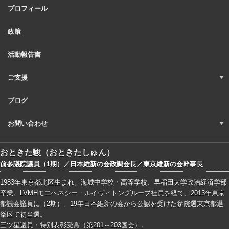
プロフィール
政策
活動報告書
ご支援
ブログ
お問い合わせ
おときた駿（おときたしゅん）
前参議院議員（1期）／日本維新の会政調会長／東京維新の会幹事長
1983年東京都北区生まれ。海城中学校・高等学校、早稲田大学政治経済学部
卒業。LVMHモエヘネシー・ルイヴィトングループ社員を経て、2013年東京
都議会議員に（2期）。19年日本維新の会から公認を受けた参院選東京都選
挙区で初当選。
三ツ星議員・特別表彰受賞（第201～203国会）。