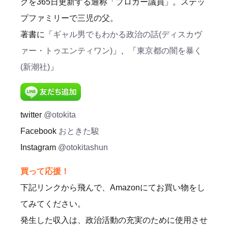
グを365日更新する通称「ブロガー議員」。ステッ
プファミリーで三児の父。
著書に「
ギャル男でもわかる政治の話(ディスカヴ
ァー・トゥエンティワン)
」、「
東京都の闇を暴く
(新潮社)
」
twitter
@otokita
Facebook
おときた駿
Instagram
@otokitashun
買って応援！
下記リンクから飛んで、Amazonにてお買い物をし
てみてください。
発生した収入は、政治活動の充実のために使用させ