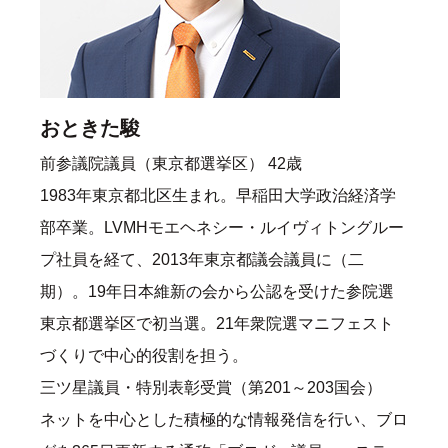
おときた駿
前参議院議員（東京都選挙区） 42歳
1983年東京都北区生まれ。早稲田大学政治経済学
部卒業。LVMHモエヘネシー・ルイヴィトングルー
プ社員を経て、2013年東京都議会議員に（二
期）。19年日本維新の会から公認を受けた参院選
東京都選挙区で初当選。21年衆院選マニフェスト
づくりで中心的役割を担う。
三ツ星議員・特別表彰受賞（第201～203国会）
ネットを中心とした積極的な情報発信を行い、ブロ