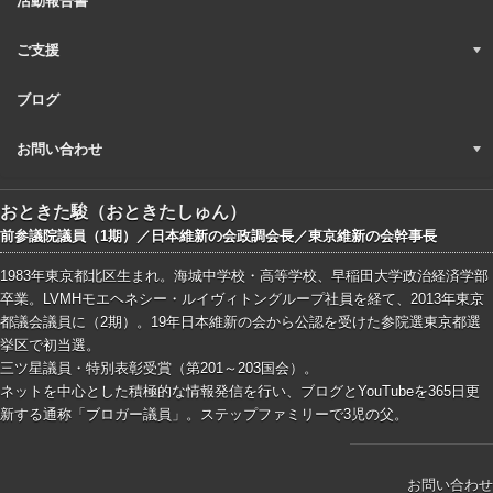
活動報告書
ご支援
ブログ
お問い合わせ
おときた駿（おときたしゅん）
前参議院議員（1期）／日本維新の会政調会長／東京維新の会幹事長
1983年東京都北区生まれ。海城中学校・高等学校、早稲田大学政治経済学部
卒業。LVMHモエヘネシー・ルイヴィトングループ社員を経て、2013年東京
都議会議員に（2期）。19年日本維新の会から公認を受けた参院選東京都選
挙区で初当選。
三ツ星議員・特別表彰受賞（第201～203国会）。
ネットを中心とした積極的な情報発信を行い、ブログとYouTubeを365日更
新する通称「ブロガー議員」。ステップファミリーで3児の父。
お問い合わせ