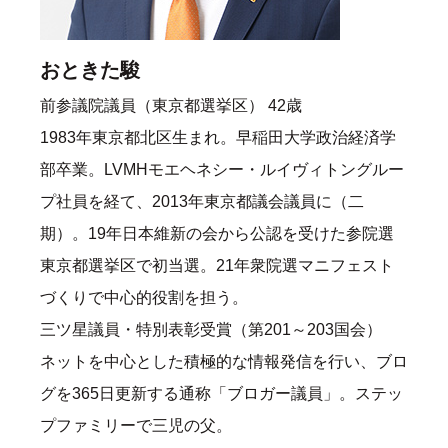
おときた駿
前参議院議員（東京都選挙区） 42歳
1983年東京都北区生まれ。早稲田大学政治経済学
部卒業。LVMHモエヘネシー・ルイヴィトングルー
プ社員を経て、2013年東京都議会議員に（二
期）。19年日本維新の会から公認を受けた参院選
東京都選挙区で初当選。21年衆院選マニフェスト
づくりで中心的役割を担う。
三ツ星議員・特別表彰受賞（第201～203国会）
ネットを中心とした積極的な情報発信を行い、ブロ
グを365日更新する通称「ブロガー議員」。ステッ
プファミリーで三児の父。