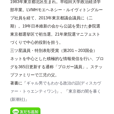
1983年東京都北区生まれ。早稲田大学政治経済学
部卒業。LVMHモエヘネシー・ルイヴィトングルー
プ社員を経て、2013年東京都議会議員に（二
期）。19年日本維新の会から公認を受けた参院選
東京都選挙区で初当選。21年衆院選マニフェスト
づくりで中心的役割を担う。
三ツ星議員・特別表彰受賞（第201～203国会）
ネットを中心とした積極的な情報発信を行い、ブロ
グを365日更新する通称「ブロガー議員」。ステッ
プファミリーで三児の父。
著書に「
ギャル男でもわかる政治の話(ディスカヴ
ァー・トゥエンティワン)
」、「
東京都の闇を暴く
(新潮社)
」