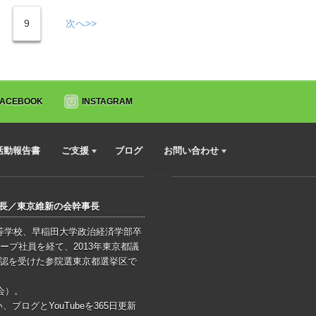
9
次へ>>
FACEBOOK
INSTAGRAM
活動報告書
ご支援
ブログ
お問い合わせ
会長／東京維新の会幹事長
高等学校、早稲田大学政治経済学部卒
ープ社員を経て、2013年東京都議
公認を受けた参院選東京都選挙区で
会）。
ログとYouTubeを365日更新