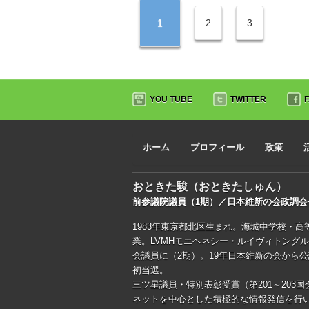
1
2
3
…
YOU TUBE
TWITTER
ホーム
プロフィール
政策
おときた駿（おときたしゅん）
前参議院議員（1期）／日本維新の会政調
1983年東京都北区生まれ。海城中学校・
業。LVMHモエヘネシー・ルイヴィトングル
会議員に（2期）。19年日本維新の会から
初当選。
三ツ星議員・特別表彰受賞（第201～203国
ネットを中心とした積極的な情報発信を行い、ブ