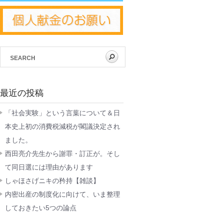
最近の投稿
「社会実験」という言葉について＆日
本史上初の消費税減税が閣議決定され
ました。
西田亮介先生から謝罪・訂正が。そし
て同日選には理由があります
しゃほさげニキの矜持【雑談】
内密出産の制度化に向けて、いま整理
しておきたい5つの論点