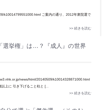
/20140528/k10014799551000.html ご案内の通り、2012年衆院選で
>> 続きを読む
。「選挙権」は…？『成人』の世界
or.jp/news/html/20140509/k10014328871000.html
上に 引き下げること柱と [...
>> 続きを読む