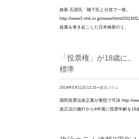
維新 石原氏「橋下氏と分党で一致」
http://www3.nhk.or.jp/news/html
旋風を巻き起こした日本維新の [...
「投票権」が18歳に
標準
2014年5月11日 12:15 •
政治コラム
国民投票法改正案が衆院で可決 http://www3.nhk.
改正法の施行から4年後に投票年齢を18歳以