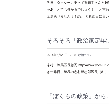
先日、タクシーに乗って運転手さんと雑
ゃあ、とても儲かるでしょう！」 と言わ
全然ありませんよ！怒」 と真面目に言い [.
そろそろ「政治家定年
2014年2月28日 12:10 •
政治コラム
志村・練馬区長急死 http://www.yomiuri.co.j
き一昨日、練馬の志村豊志郎区長（81）が亡
「ぼくらの政策」から