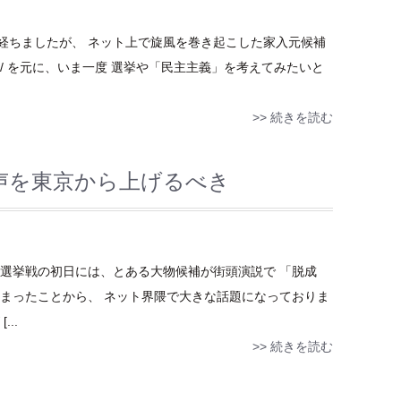
経ちましたが、 ネット上で旋風を巻き起こした家入元候補
et/policy/ を元に、いま一度 選挙や「民主主義」を考えてみたいと
>> 続きを読む
声を東京から上げるべき
 選挙戦の初日には、とある大物候補が街頭演説で 「脱成
しまったことから、 ネット界隈で大きな話題になっておりま
..
>> 続きを読む