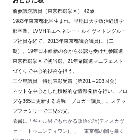
おときた駿
前参議院議員（東京都選挙区） 42歳
1983年東京都北区生まれ。早稲田大学政治経済学
部卒業。LVMHモエヘネシー・ルイヴィトングルー
プ社員を経て、2013年東京都議会議員に（二
期）。19年日本維新の会から公認を受けた参院選
東京都選挙区で初当選。21年衆院選マニフェスト
づくりで中心的役割を担う。
三ツ星議員・特別表彰受賞（第201～203国会）
ネットを中心とした積極的な情報発信を行い、ブロ
グを365日更新する通称「ブロガー議員」。ステッ
プファミリーで三児の父。
著書に「
ギャル男でもわかる政治の話(ディスカヴ
ァー・トゥエンティワン)
」、「
東京都の闇を暴く