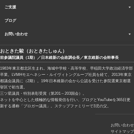
ご支援
ブログ
お問い合わせ
おときた駿（おときたしゅん）
前参議院議員（1期）／日本維新の会政調会長／東京維新の会幹事長
1983年東京都北区生まれ。海城中学校・高等学校、早稲田大学政治経済学部
卒業。LVMHモエヘネシー・ルイヴィトングループ社員を経て、2013年東京
都議会議員に（2期）。19年日本維新の会から公認を受けた参院選東京都選
挙区で初当選。
三ツ星議員・特別表彰受賞（第201～203国会）。
ネットを中心とした積極的な情報発信を行い、ブログとYouTubeを365日更
新する通称「ブロガー議員」。ステップファミリーで3児の父。
お問い合わせ
サイトマップ