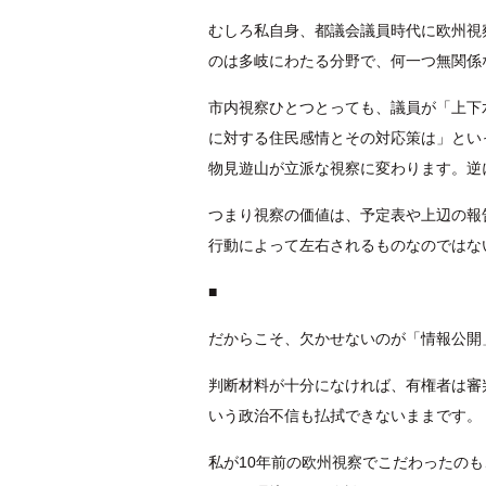
むしろ私自身、都議会議員時代に欧州視
のは多岐にわたる分野で、何一つ無関係
市内視察ひとつとっても、議員が「上下
に対する住民感情とその対応策は」とい
物見遊山が立派な視察に変わります。逆
つまり視察の価値は、予定表や上辺の報
行動によって左右されるものなのではな
■
だからこそ、欠かせないのが「情報公開
判断材料が十分になければ、有権者は審
いう政治不信も払拭できないままです。
私が10年前の欧州視察でこだわったの