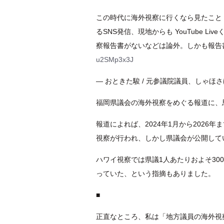
この時代に海外視察に行くなら見たこと
るSNS発信、現地からも YouTube 
察報告書がないなどは論外。しかも報告
u2SMp3x3J
— おときた駿 / 元参議院議員、しゃほさげフ
福岡県議会の海外視察をめぐる報道に、
報道によれば、2024年1月から2026年
視察が行われ、しかし県議会が公開して
ハワイ視察では県議1人あたりおよそ3
っていた、という指摘もありました。
■
正直なところ、私は「地方議員の海外視