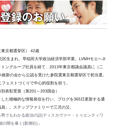
東京都選挙区） 42歳
都北区生まれ。早稲田大学政治経済学部卒業。LVMHモエヘネ
トングループ社員を経て、2013年東京都議会議員に（二
日本維新の会から公認を受けた参院選東京都選挙区で初当選。
マニフェストづくりで中心的役割を担う。
別表彰受賞（第201～203国会）
とした積極的な情報発信を行い、ブログを365日更新する通
議員」。ステップファミリーで三児の父。
ル男でもわかる政治の話(ディスカヴァー・トゥエンティワ
都の闇を暴く(新潮社)
」