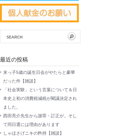
最近の投稿
末っ子5歳の誕生日会がやたらと豪華
だった件【雑談】
「社会実験」という言葉について＆日
本史上初の消費税減税が閣議決定され
ました。
西田亮介先生から謝罪・訂正が。そし
て同日選には理由があります
しゃほさげニキの矜持【雑談】