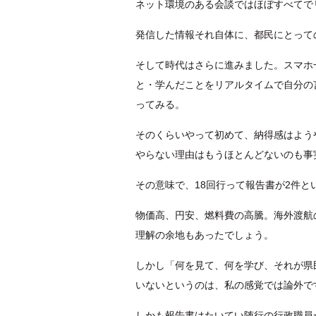
ネット環境のある会談ではほぼすべてで
発信した情報それ自体に、都民にとって
そして時代はさらに進みました。スマホ
と・学んだことをリアルタイムで自分の言葉で
ってみる。
そのくらいやって初めて、納得感はよう
やらない理由はもうほとんどないのも事
その意味で、18回行って報告書が2件
物価高、円安、燃料費の高騰。海外渡航
理解の余地もあったでしょう。
しかし「何を見て、何を学び、それが県
いないというのは、私の感覚では論外で
しかも報告書はたいてい随行の行政職員