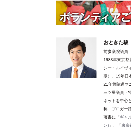
おときた駿
前参議院議員（
1983年東京
シー・ルイヴィ
期）。19年
21年衆院選
三ツ星議員・特
ネットを中心
称「ブロガー
著書に「
ギャ
ン)
」、「
東京