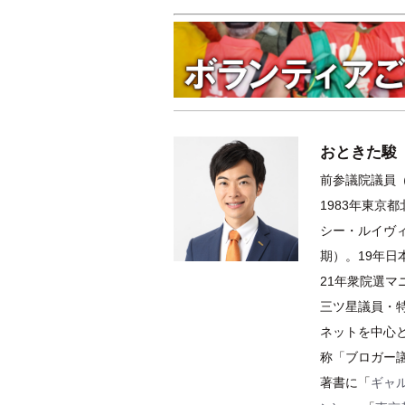
おときた駿
前参議院議員（
1983年東京
シー・ルイヴィ
期）。19年
21年衆院選
三ツ星議員・特
ネットを中心
称「ブロガー
著書に「
ギャ