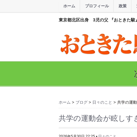
ホーム
プロフィール
政策
東京都北区出身 3児の父 『おときた駿
ホーム
>
ブログ
>
日々のこと
> 共学の運
共学の運動会が眩しす
2026年5月30日 22:25
•
日々のこと