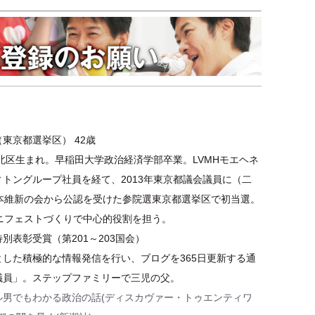
東京都選挙区） 42歳
都北区生まれ。早稲田大学政治経済学部卒業。LVMHモエヘネ
トングループ社員を経て、2013年東京都議会議員に（二
日本維新の会から公認を受けた参院選東京都選挙区で初当選。
マニフェストづくりで中心的役割を担う。
別表彰受賞（第201～203国会）
とした積極的な情報発信を行い、ブログを365日更新する通
議員」。ステップファミリーで三児の父。
ル男でもわかる政治の話(ディスカヴァー・トゥエンティワ