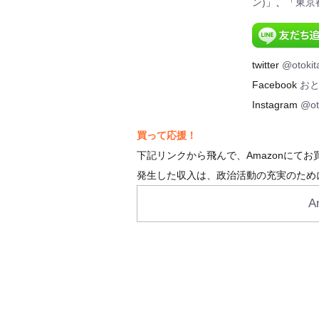
ン)
」、「
東京
twitter
@otokit
Facebook
お
Instagram
@ot
買って応援！
下記リンクから飛んで、Amazonにて
発生した収入は、政治活動の充実のため
A