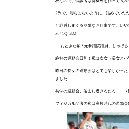
校なので、保護者は待機列を作って入れ
2列で、膨らまないように、詰めていた
と絶叫しまくる簡単なお仕事です。いや
zo41QIakM
— おときた駿 / 元参議院議員、しゃほさげフ
絶好の運動会日和！私は次女→長女と小
昨日の長女の運動会はとても楽しかった
ました…
共学の運動会、羨まし過ぎるだろーー（
フィジカル弱者の私は高校時代の運動会