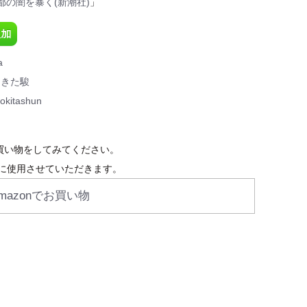
都の闇を暴く(新潮社)
」
a
ときた駿
okitashun
お買い物をしてみてください。
に使用させていただきます。
mazonでお買い物