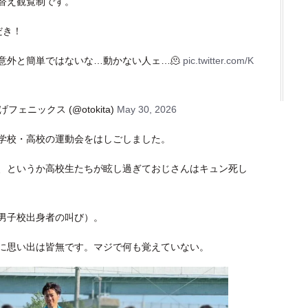
替え観覧制です。
だき！
意外と簡単ではないな…動かない人ェ…🫠
pic.twitter.com/K
ェニックス (@otokita)
May 30, 2026
学校・高校の運動会をはしごしました。
、というか高校生たちが眩し過ぎておじさんはキュン死し
男子校出身者の叫び）。
に思い出は皆無です。マジで何も覚えていない。