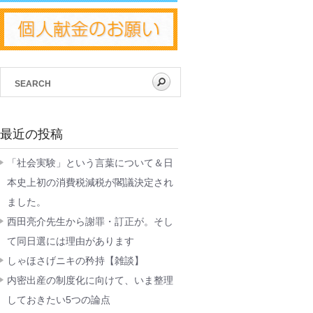
最近の投稿
「社会実験」という言葉について＆日
本史上初の消費税減税が閣議決定され
ました。
西田亮介先生から謝罪・訂正が。そし
て同日選には理由があります
しゃほさげニキの矜持【雑談】
内密出産の制度化に向けて、いま整理
しておきたい5つの論点