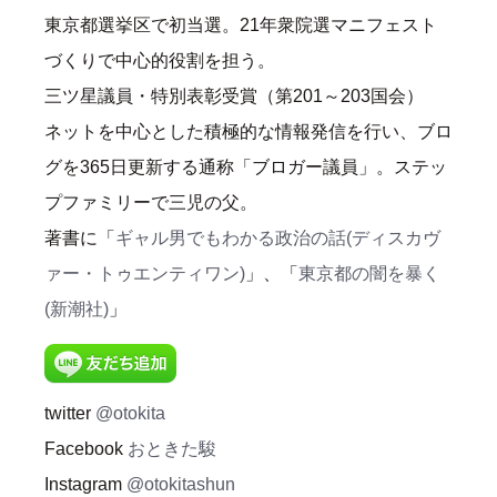
東京都選挙区で初当選。21年衆院選マニフェスト
づくりで中心的役割を担う。
三ツ星議員・特別表彰受賞（第201～203国会）
ネットを中心とした積極的な情報発信を行い、ブロ
グを365日更新する通称「ブロガー議員」。ステッ
プファミリーで三児の父。
著書に「
ギャル男でもわかる政治の話(ディスカヴ
ァー・トゥエンティワン)
」、「
東京都の闇を暴く
(新潮社)
」
twitter
@otokita
Facebook
おときた駿
Instagram
@otokitashun