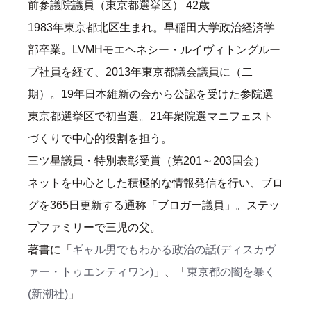
前参議院議員（東京都選挙区） 42歳
1983年東京都北区生まれ。早稲田大学政治経済学
部卒業。LVMHモエヘネシー・ルイヴィトングルー
プ社員を経て、2013年東京都議会議員に（二
期）。19年日本維新の会から公認を受けた参院選
東京都選挙区で初当選。21年衆院選マニフェスト
づくりで中心的役割を担う。
三ツ星議員・特別表彰受賞（第201～203国会）
ネットを中心とした積極的な情報発信を行い、ブロ
グを365日更新する通称「ブロガー議員」。ステッ
プファミリーで三児の父。
著書に「
ギャル男でもわかる政治の話(ディスカヴ
ァー・トゥエンティワン)
」、「
東京都の闇を暴く
(新潮社)
」