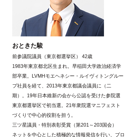
おときた駿
前参議院議員（東京都選挙区） 42歳
1983年東京都北区生まれ。早稲田大学政治経済学
部卒業。LVMHモエヘネシー・ルイヴィトングルー
プ社員を経て、2013年東京都議会議員に（二
期）。19年日本維新の会から公認を受けた参院選
東京都選挙区で初当選。21年衆院選マニフェスト
づくりで中心的役割を担う。
三ツ星議員・特別表彰受賞（第201～203国会）
ネットを中心とした積極的な情報発信を行い、ブロ