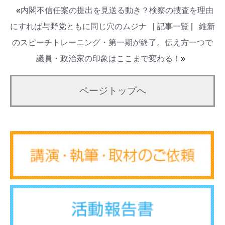
«
内閣不信任案の提出を見送る動き？検察の捜査を理由
にすれば与野党ともに同じ穴のムジナ
|
記事一覧
|
維新
のスピーチトレーニング・第一期が終了。伝え方一つで
議員・政治家の印象はここまで変わる！
»
ページトップへ