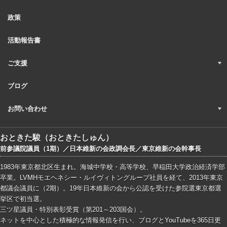
政策
活動報告書
ご支援
ブログ
お問い合わせ
おときた駿（おときたしゅん）
前参議院議員（1期）／日本維新の会政調会長／東京維新の会幹事長
1983年東京都北区生まれ。海城中学校・高等学校、早稲田大学政治経済学部
卒業。LVMHモエヘネシー・ルイヴィトングループ社員を経て、2013年東京
都議会議員に（2期）。19年日本維新の会から公認を受けた参院選東京都選
挙区で初当選。
三ツ星議員・特別表彰受賞（第201～203国会）。
ネットを中心とした積極的な情報発信を行い、ブログとYouTubeを365日更