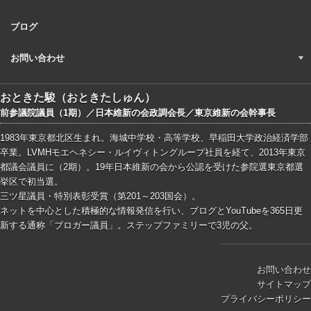
ブログ
お問い合わせ
おときた駿（おときたしゅん）
前参議院議員（1期）／日本維新の会政調会長／東京維新の会幹事長
1983年東京都北区生まれ。海城中学校・高等学校、早稲田大学政治経済学部
卒業。LVMHモエヘネシー・ルイヴィトングループ社員を経て、2013年東京
都議会議員に（2期）。19年日本維新の会から公認を受けた参院選東京都選
挙区で初当選。
三ツ星議員・特別表彰受賞（第201～203国会）。
ネットを中心とした積極的な情報発信を行い、ブログとYouTubeを365日更
新する通称「ブロガー議員」。ステップファミリーで3児の父。
お問い合わせ
サイトマップ
プライバシーポリシー