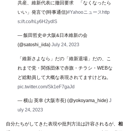
共産、維新代表に撤回要求 「なくなったら
いい」発言で(時事通信)
#Yahooニュース
http
s://t.co/hLy6H2ydlS
— 飯田哲史＠大阪&日本維新の会
(@satoshi_iida)
July 24, 2023
「維新さよなら」だの「維新退場」だの、こ
れまで党・関係団体で赤旗・チラシ・WEBな
ど総動員して大概な表現されてますけどね。
pic.twitter.com/Sk1eF7gaJd
— 横山 英幸 (大阪市長) (@yokoyama_hide)
J
uly 24, 2023
自分たちがしてきた表現や批判方法は許容されるが、
相