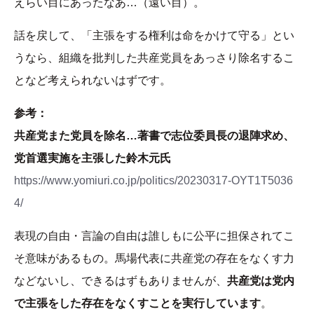
えらい目にあったなあ…（遠い目）。
話を戻して、「主張をする権利は命をかけて守る」とい
うなら、組織を批判した共産党員をあっさり除名するこ
となど考えられないはずです。
参考：
共産党また党員を除名…著書で志位委員長の退陣求め、
党首選実施を主張した鈴木元氏
https://www.yomiuri.co.jp/politics/20230317-OYT1T5036
4/
表現の自由・言論の自由は誰しもに公平に担保されてこ
そ意味があるもの。馬場代表に共産党の存在をなくす力
などないし、できるはずもありませんが、
共産党は党内
で主張をした存在をなくすことを実行しています
。