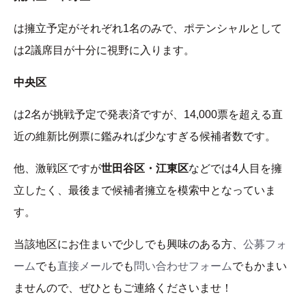
は擁立予定がそれぞれ1名のみで、ポテンシャルとして
は2議席目が十分に視野に入ります。
中央区
は2名が挑戦予定で発表済ですが、14,000票を超える直
近の維新比例票に鑑みれば少なすぎる候補者数です。
他、激戦区ですが
世田谷区・江東区
などでは4人目を擁
立したく、最後まで候補者擁立を模索中となっていま
す。
当該地区にお住まいで少しでも興味のある方、
公募フォ
ーム
でも
直接メール
でも
問い合わせフォーム
でもかまい
ませんので、ぜひともご連絡くださいませ！