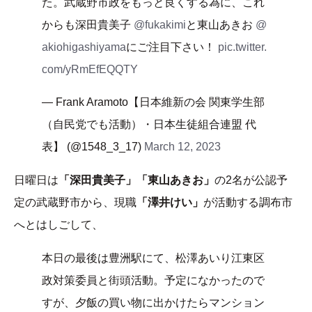
た。武蔵野市政をもっと良くする為に、これ
からも深田貴美子
@fukakimi
と東山あきお
@
akiohigashiyama
にご注目下さい！
pic.twitter.
com/yRmEfEQQTY
— Frank Aramoto【日本維新の会 関東学生部
（自民党でも活動）・日本生徒組合連盟 代
表】 (@1548_3_17)
March 12, 2023
日曜日は
「深田貴美子」「東山あきお」
の2名が公認予
定の武蔵野市から、現職
「澤井けい」
が活動する調布市
へとはしごして、
本日の最後は豊洲駅にて、松澤あいり江東区
政対策委員と街頭活動。予定になかったので
すが、夕飯の買い物に出かけたらマンション