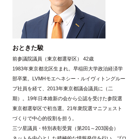
おときた駿
前参議院議員（東京都選挙区） 42歳
1983年東京都北区生まれ。早稲田大学政治経済学
部卒業。LVMHモエヘネシー・ルイヴィトングルー
プ社員を経て、2013年東京都議会議員に（二
期）。19年日本維新の会から公認を受けた参院選
東京都選挙区で初当選。21年衆院選マニフェスト
づくりで中心的役割を担う。
三ツ星議員・特別表彰受賞（第201～203国会）
ネットを中心とした積極的な情報発信を行い、ブロ