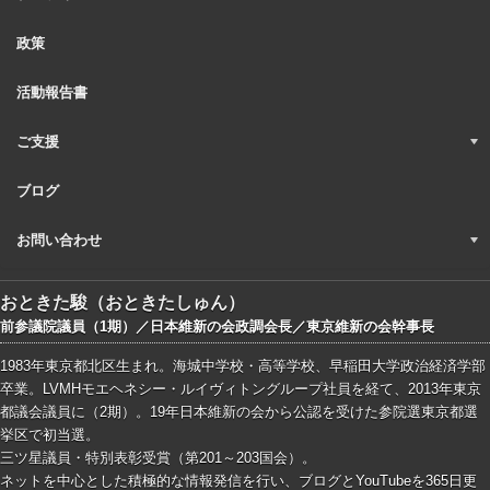
政策
活動報告書
ご支援
ブログ
お問い合わせ
おときた駿（おときたしゅん）
前参議院議員（1期）／日本維新の会政調会長／東京維新の会幹事長
1983年東京都北区生まれ。海城中学校・高等学校、早稲田大学政治経済学部
卒業。LVMHモエヘネシー・ルイヴィトングループ社員を経て、2013年東京
都議会議員に（2期）。19年日本維新の会から公認を受けた参院選東京都選
挙区で初当選。
三ツ星議員・特別表彰受賞（第201～203国会）。
ネットを中心とした積極的な情報発信を行い、ブログとYouTubeを365日更