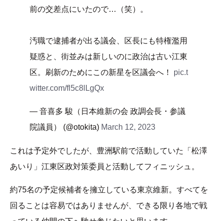
前の交差点にいたので…（笑）。
汚職で逮捕者が出る議会、区長にも特権濫用
疑惑と、街並みは新しいのに政治は古い江東
区。刷新のためにこの新星を区議会へ！
pic.t
witter.com/fl5c8lLgQx
— 音喜多 駿（日本維新の会 政調会長・参議
院議員） (@otokita)
March 12, 2023
これは予定外でしたが、豊洲駅前で活動していた「松澤
あいり」江東区政対策委員と活動してフィニッシュ。
約75名の予定候補者を擁立している東京維新。すべてを
回ることは容易ではありませんが、できる限り各地で戦