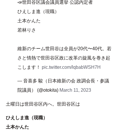
📣世田谷区議会議員選挙 公認内定者
ひえしま進（現職）
土本かんた
若林りさ
維新のチーム世田谷は全員が20代〜40代。若
さと情熱で世田谷区政に改革の旋風を巻き起
こします！
pic.twitter.com/lqbabWSH7H
— 音喜多 駿（日本維新の会 政調会長・参議
院議員） (@otokita)
March 11, 2023
土曜日は世田谷区内へ。世田谷区は
ひえしま進（現職）
土本かんた