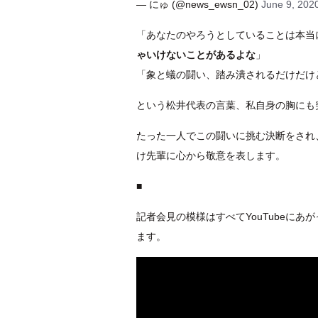
— にゅ (@news_ewsn_02)
June 9, 202
「あなたのやろうとしていることは本当
ゃいけないことがあるよな
」
「象と蟻の闘い、踏み潰されるだけだけ
という松井代表の言葉、私自身の胸にも
たった一人でこの闘いに挑む決断をされ
け先輩に心から敬意を表します。
■
記者会見の模様はすべてYouTubeに
ます。