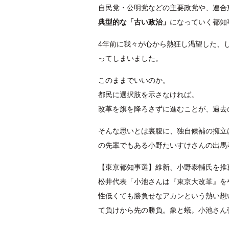
自民党・公明党などの主要政党や、連合
典型的な「古い政治」
になっていく都知
4年前に我々が心から熱狂し渇望した、
ってしまいました。
このままでいいのか。
都民に選択肢を示さなければ。
改革を旗を降ろさずに進むことが、過去
そんな思いとは裏腹に、独自候補の擁立
の先輩でもある小野たいすけさんの出馬
【東京都知事選】維新、小野泰輔氏を推
松井代表「小池さんは『東京大改革』を
性低くても勝負せなアカンという熱い想
て負けから先の勝負。象と蟻。小池さん