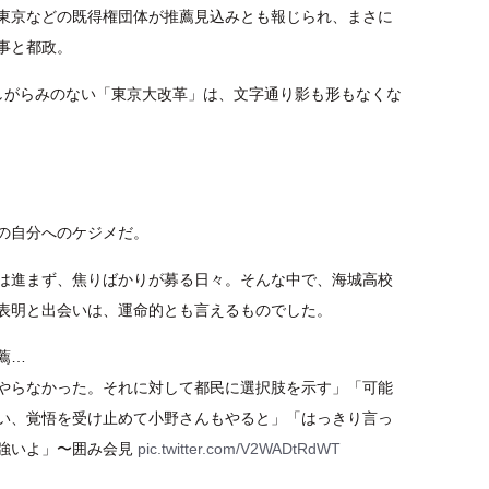
東京などの既得権団体が推薦見込みとも報じられ、まさに
事と都政。
しがらみのない「東京大改革」は、文字通り影も形もなくな
の自分へのケジメだ。
は進まず、焦りばかりが募る日々。そんな中で、海城高校
表明と出会いは、運命的とも言えるものでした。
薦…
やらなかった。それに対して都民に選択肢を示す」「可能
い、覚悟を受け止めて小野さんもやると」「はっきり言っ
強いよ」〜囲み会見
pic.twitter.com/V2WADtRdWT