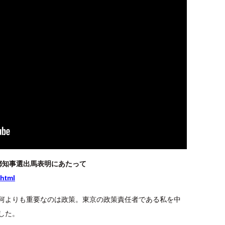
都知事選出馬表明にあたって
.html
何よりも重要なのは政策。東京の政策責任者である私を中
した。