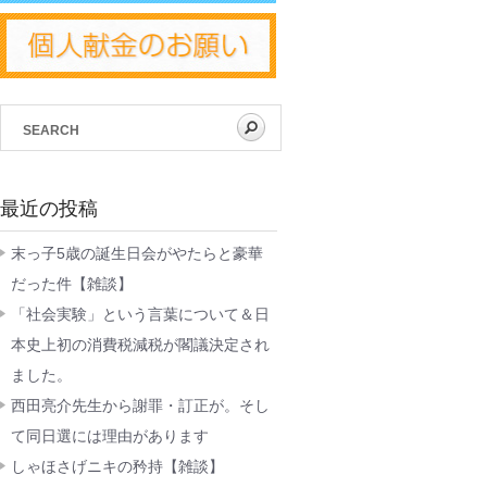
最近の投稿
末っ子5歳の誕生日会がやたらと豪華
だった件【雑談】
「社会実験」という言葉について＆日
本史上初の消費税減税が閣議決定され
ました。
西田亮介先生から謝罪・訂正が。そし
て同日選には理由があります
しゃほさげニキの矜持【雑談】