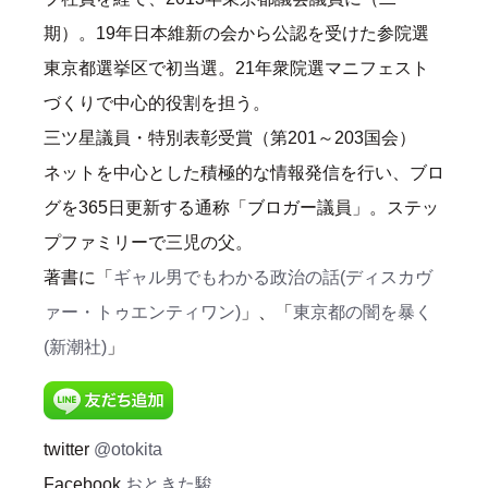
期）。19年日本維新の会から公認を受けた参院選
東京都選挙区で初当選。21年衆院選マニフェスト
づくりで中心的役割を担う。
三ツ星議員・特別表彰受賞（第201～203国会）
ネットを中心とした積極的な情報発信を行い、ブロ
グを365日更新する通称「ブロガー議員」。ステッ
プファミリーで三児の父。
著書に「
ギャル男でもわかる政治の話(ディスカヴ
ァー・トゥエンティワン)
」、「
東京都の闇を暴く
(新潮社)
」
twitter
@otokita
Facebook
おときた駿