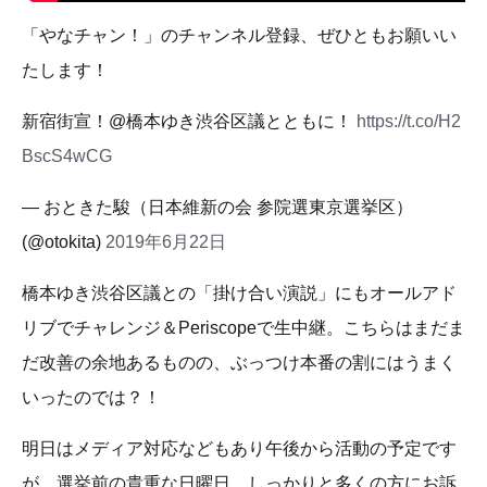
「やなチャン！」のチャンネル登録、ぜひともお願いい
たします！
新宿街宣！@橋本ゆき渋谷区議とともに！
https://t.co/H2
BscS4wCG
— おときた駿（日本維新の会 参院選東京選挙区）
(@otokita)
2019年6月22日
橋本ゆき渋谷区議との「掛け合い演説」にもオールアド
リブでチャレンジ＆Periscopeで生中継。こちらはまだま
だ改善の余地あるものの、ぶっつけ本番の割にはうまく
いったのでは？！
明日はメディア対応などもあり午後から活動の予定です
が、選挙前の貴重な日曜日、しっかりと多くの方にお訴