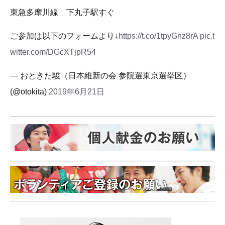
東急多摩川線 下丸子駅すぐ
ご参加は以下のフォームより↓
https://t.co/1tpyGnz8rA
pic.t
witter.com/DGcXTjpR54
— おときた駿（日本維新の会 参院選東京選挙区）
(@otokita)
2019年6月21日