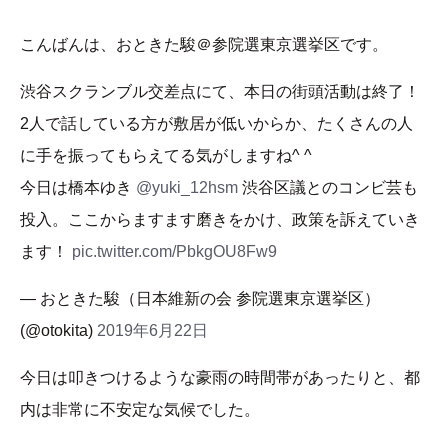
こんばんは、おときた駿＠参院選東京選挙区です。
渋谷スクランブル交差点にて、本日の街頭活動は終了！
2人で話している方が敷居が低いからか、たくさんの人
に手を振ってもらえてる気がしますね^ ^
今日は橋本ゆき
@yuki_12hsm
渋谷区議とのコンビ芸も
投入。ここからますます磨きをかけ、政策を訴えていき
ます！
pic.twitter.com/PbkgOU8Fw9
— おときた駿（日本維新の会 参院選東京選挙区）
(@otokita)
2019年6月22日
今日は叩きつけるような豪雨の時間帯があったりと、都
内は非常に不安定な気候でした。