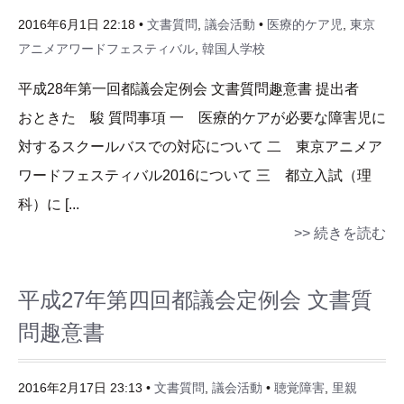
2016年6月1日 22:18 •
文書質問
,
議会活動
•
医療的ケア児
,
東京
アニメアワードフェスティバル
,
韓国人学校
平成28年第一回都議会定例会 文書質問趣意書 提出者
おときた 駿 質問事項 一 医療的ケアが必要な障害児に
対するスクールバスでの対応について 二 東京アニメア
ワードフェスティバル2016について 三 都立入試（理
科）に [...
>> 続きを読む
平成27年第四回都議会定例会 文書質
問趣意書
2016年2月17日 23:13 •
文書質問
,
議会活動
•
聴覚障害
,
里親