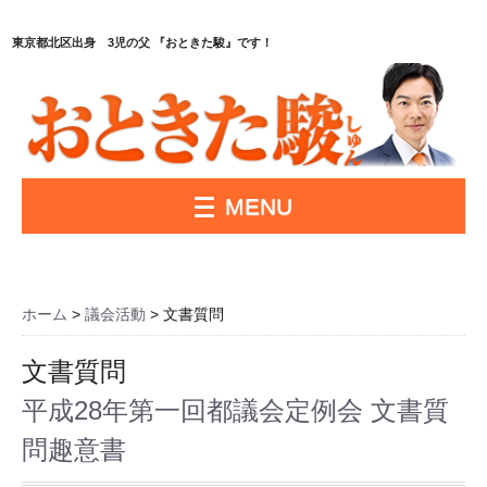
東京都北区出身 3児の父 『おときた駿』です！
MENU
ホーム
>
議会活動
>
文書質問
文書質問
平成28年第一回都議会定例会 文書質
問趣意書