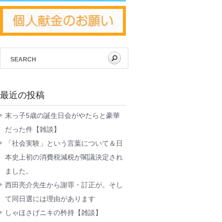
最近の投稿
末っ子5歳の誕生日会がやたらと豪華
だった件【雑談】
「社会実験」という言葉について＆日
本史上初の消費税減税が閣議決定され
ました。
西田亮介先生から謝罪・訂正が。そし
て同日選には理由があります
しゃほさげニキの矜持【雑談】