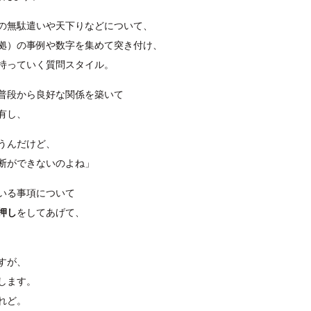
の無駄遣いや天下りなどについて、
拠）の事例や数字を集めて突き付け、
持っていく質問スタイル。
普段から良好な関係を築いて
有し、
うんだけど、
断ができないのよね」
いる事項について
押し
をしてあげて、
すが、
します。
れど。