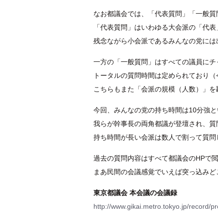
なお都議会では、「代表質問」「一般質
「代表質問」はいわゆる大会派の「代表
残念ながら小会派であるみんなの党には
一方の「一般質問」はすべての議員にチ
トータルの質問時間は定められており（今
こちらもまた「会派の規模（人数）」を
今回、みんなの党の持ち時間は10分強
我らが幹事長の両角都議が登壇され、質
持ち時間が長い会派は数人で割って質問
過去の質問内容はすべて都議会のHPで
まあ民間の会議感覚でいえば突っ込みど
東京都議会 本会議の会議録
http://www.gikai.metro.tokyo.jp/record/p