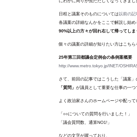
にわかに周りが慌ただしくなってきまし
日程と議案そのものについては
以前の記
各議案の詳細なんかをここで解説し始め
90%以上の方々が回れ右して帰ってしま
個々の議案の詳細が知りたい方はこちら
25年第三回都議会定例会の条例案概要
http://www.metro.tokyo.jp/INET/OSHIR
さて、前回の記事ではこうした「議案」
「質問」
が議員として重要な仕事の一つ
よく政治家さんのホームページや配って
「○○についての質問を行いました！」
「議会質問数、通算NO1!」
などの文字が躍っており、