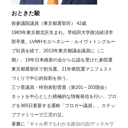
おときた駿
前参議院議員（東京都選挙区） 42歳
1983年東京都北区生まれ。早稲田大学政治経済学
部卒業。LVMHモエヘネシー・ルイヴィトングルー
プ社員を経て、2013年東京都議会議員に（二
期）。19年日本維新の会から公認を受けた参院選
東京都選挙区で初当選。21年衆院選マニフェスト
づくりで中心的役割を担う。
三ツ星議員・特別表彰受賞（第201～203国会）
ネットを中心とした積極的な情報発信を行い、ブロ
グを365日更新する通称「ブロガー議員」。ステッ
プファミリーで三児の父。
著書に「
ギャル男でもわかる政治の話(ディスカヴ