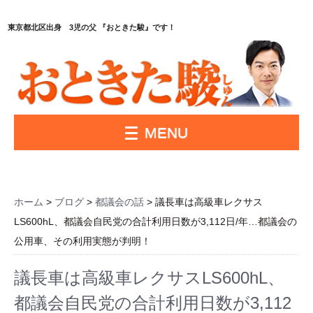
東京都北区出身 3児の父 『おときた駿』です！
MENU
ホーム
>
ブログ
>
都議会の話
> 議長車は高級車レクサス
LS600hL、都議会自民党の合計利用日数が3,112日/年…都議会の
公用車、その利用実態が判明！
議長車は高級車レクサスLS600hL、
都議会自民党の合計利用日数が3,112