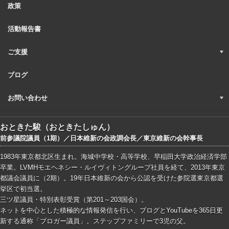
政策
活動報告書
ご支援
ブログ
お問い合わせ
おときた駿（おときたしゅん）
前参議院議員（1期）／日本維新の会政調会長／東京維新の会幹事長
1983年東京都北区生まれ。海城中学校・高等学校、早稲田大学政治経済学部
卒業。LVMHモエヘネシー・ルイヴィトングループ社員を経て、2013年東京
都議会議員に（2期）。19年日本維新の会から公認を受けた参院選東京都選
挙区で初当選。
三ツ星議員・特別表彰受賞（第201～203国会）。
ネットを中心とした積極的な情報発信を行い、ブログとYouTubeを365日更
新する通称「ブロガー議員」。ステップファミリーで3児の父。