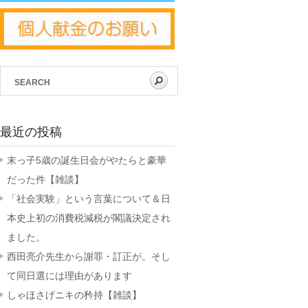
最近の投稿
末っ子5歳の誕生日会がやたらと豪華
だった件【雑談】
「社会実験」という言葉について＆日
本史上初の消費税減税が閣議決定され
ました。
西田亮介先生から謝罪・訂正が。そし
て同日選には理由があります
しゃほさげニキの矜持【雑談】