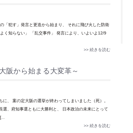
長の「犯す」発言と更迭から始まり、 それに飛び火した防衛
く知らない」 「乱交事件」 発言により、いよいよ12/9
>> 続きを読む
～大阪から始まる大変革～
ちに、 案の定大阪の選挙が終わってしまいました（死）。
長選、府知事選ともに大勝利と、 日本政治の未来にとって
..
>> 続きを読む