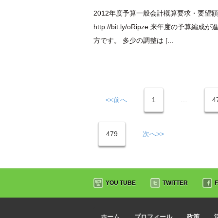
2012年度予算一般会計概算要求・要望額
http://bit.ly/oRipze 来年
方です。 多少の調整は [...
<<前へ
1
…
4
479
次へ>>
YOU TUBE
TWITTER
ホーム
プロフィール
政策