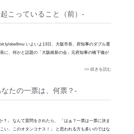
で起こっていること（前）-
bit.ly/sbe8mu いよいよ13日、大阪市長、府知事のダブル選
市長に、何かと話題の「大阪維新の会」元府知事の橋下徹が
>> 続きを読む
あなたの一票は、何票？-
か？」 なんて質問をされたら、 「はぁ？一票は一票に決ま
てこい、このオタンコナス！」 と思われる方も多いのではな