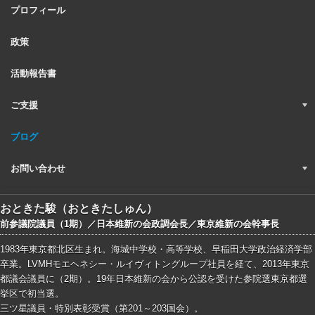
プロフィール
政策
活動報告書
ご支援
ブログ
お問い合わせ
おときた駿（おときたしゅん）
前参議院議員（1期）／日本維新の会政調会長／東京維新の会幹事長
1983年東京都北区生まれ。海城中学校・高等学校、早稲田大学政治経済学部
卒業。LVMHモエヘネシー・ルイヴィトングループ社員を経て、2013年東京
都議会議員に（2期）。19年日本維新の会から公認を受けた参院選東京都選
挙区で初当選。
三ツ星議員・特別表彰受賞（第201～203国会）。