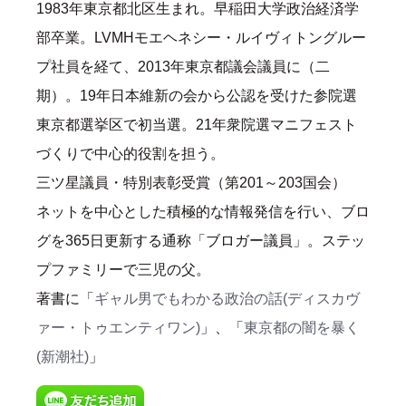
1983年東京都北区生まれ。早稲田大学政治経済学
部卒業。LVMHモエヘネシー・ルイヴィトングルー
プ社員を経て、2013年東京都議会議員に（二
期）。19年日本維新の会から公認を受けた参院選
東京都選挙区で初当選。21年衆院選マニフェスト
づくりで中心的役割を担う。
三ツ星議員・特別表彰受賞（第201～203国会）
ネットを中心とした積極的な情報発信を行い、ブロ
グを365日更新する通称「ブロガー議員」。ステッ
プファミリーで三児の父。
著書に「
ギャル男でもわかる政治の話(ディスカヴ
ァー・トゥエンティワン)
」、「
東京都の闇を暴く
(新潮社)
」