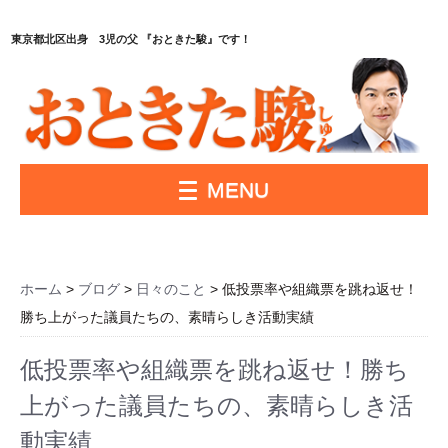
東京都北区出身 3児の父 『おときた駿』です！
MENU
ホーム
>
ブログ
>
日々のこと
> 低投票率や組織票を跳ね返せ！
勝ち上がった議員たちの、素晴らしき活動実績
低投票率や組織票を跳ね返せ！勝ち
上がった議員たちの、素晴らしき活
動実績