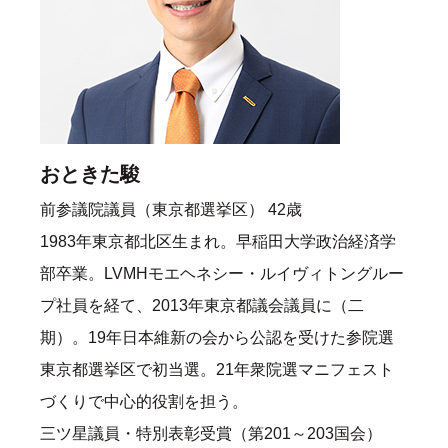
おときた駿
前参議院議員（東京都選挙区） 42歳
1983年東京都北区生まれ。早稲田大学政治経済学
部卒業。LVMHモエヘネシー・ルイヴィトングルー
プ社員を経て、2013年東京都議会議員に（二
期）。19年日本維新の会から公認を受けた参院選
東京都選挙区で初当選。21年衆院選マニフェスト
づくりで中心的役割を担う。
三ツ星議員・特別表彰受賞（第201～203国会）