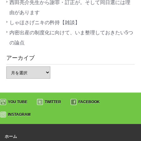
西田亮介先生から謝罪・訂正が。そして同日選には理
由があります
しゃほさげニキの矜持【雑談】
内密出産の制度化に向けて、いま整理しておきたい5つ
の論点
アーカイブ
YOU TUBE
TWITTER
FACEBOOK
INSTAGRAM
ホーム