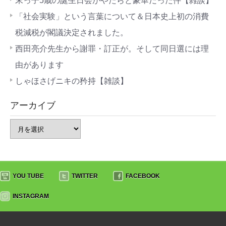
末っ子5歳の誕生日会がやたらと豪華だった件【雑談】
「社会実験」という言葉について＆日本史上初の消費
税減税が閣議決定されました。
西田亮介先生から謝罪・訂正が。そして同日選には理
由があります
しゃほさげニキの矜持【雑談】
アーカイブ
YOU TUBE
TWITTER
FACEBOOK
INSTAGRAM