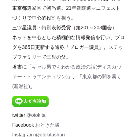
東京都選挙区で初当選。21年衆院選マニフェスト
づくりで中心的役割を担う。
三ツ星議員・特別表彰受賞（第201～203国会）
ネットを中心とした積極的な情報発信を行い、ブロ
グを365日更新する通称「ブロガー議員」。ステッ
プファミリーで三児の父。
著書に「
ギャル男でもわかる政治の話(ディスカヴ
ァー・トゥエンティワン)
」、「
東京都の闇を暴く
(新潮社)
」
twitter
@otokita
Facebook
おときた駿
Instagram
@otokitashun