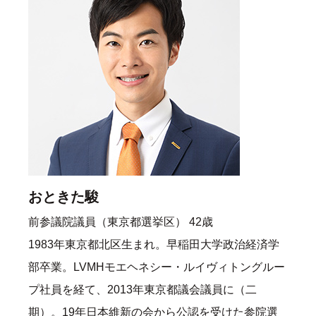
おときた駿
前参議院議員（東京都選挙区） 42歳
1983年東京都北区生まれ。早稲田大学政治経済学
部卒業。LVMHモエヘネシー・ルイヴィトングルー
プ社員を経て、2013年東京都議会議員に（二
期）。19年日本維新の会から公認を受けた参院選