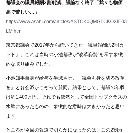
都議会の議員報酬2割削減、議論なく終了「我々も物価
高で苦しい…」
https://www.asahi.com/articles/ASTCK0QMGTCKOXIE03
LM.html
東京都議会で2017年から続いてきた「議員報酬の2割カ
ット」。これは当時の小池都政が“改革姿勢”を示す象徴
的な取り組みでした。
小池知事自身が給与を半減させ、「議会も身を切る改革
を」と各会派がこぞって賛同。結果として、都議の年収
は約1,400万円、それでも依然として全国トップクラスの
水準にあったものの、象徴的な意味は大きかったと思い
ます。
ところが今回の報道で明らかになったのは、この2割カ