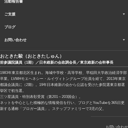
活動報告書
ご支援
ブログ
お問い合わせ
おときた駿（おときたしゅん）
前参議院議員（1期）／日本維新の会政調会長／東京維新の会幹事長
1983年東京都北区生まれ。海城中学校・高等学校、早稲田大学政治経済学部
卒業。LVMHモエヘネシー・ルイヴィトングループ社員を経て、2013年東京
都議会議員に（2期）。19年日本維新の会から公認を受けた参院選東京都選
挙区で初当選。
三ツ星議員・特別表彰受賞（第201～203国会）。
ネットを中心とした積極的な情報発信を行い、ブログとYouTubeを365日更
新する通称「ブロガー議員」。ステップファミリーで3児の父。
お問い合わせ