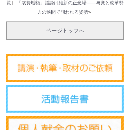
覧
|
「歳費増額」議論は維新の正念場――与党と改革勢
力の狭間で問われる姿勢
»
ページトップへ