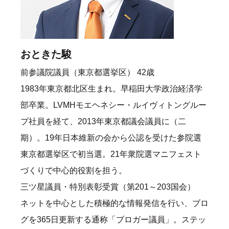
おときた駿
前参議院議員（東京都選挙区） 42歳
1983年東京都北区生まれ。早稲田大学政治経済学
部卒業。LVMHモエヘネシー・ルイヴィトングルー
プ社員を経て、2013年東京都議会議員に（二
期）。19年日本維新の会から公認を受けた参院選
東京都選挙区で初当選。21年衆院選マニフェスト
づくりで中心的役割を担う。
三ツ星議員・特別表彰受賞（第201～203国会）
ネットを中心とした積極的な情報発信を行い、ブロ
グを365日更新する通称「ブロガー議員」。ステッ