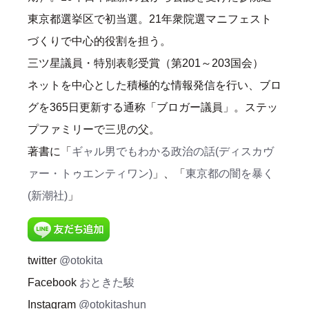
東京都選挙区で初当選。21年衆院選マニフェスト
づくりで中心的役割を担う。
三ツ星議員・特別表彰受賞（第201～203国会）
ネットを中心とした積極的な情報発信を行い、ブロ
グを365日更新する通称「ブロガー議員」。ステッ
プファミリーで三児の父。
著書に「
ギャル男でもわかる政治の話(ディスカヴ
ァー・トゥエンティワン)
」、「
東京都の闇を暴く
(新潮社)
」
twitter
@otokita
Facebook
おときた駿
Instagram
@otokitashun