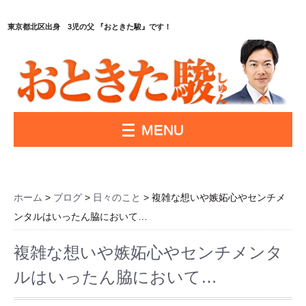
東京都北区出身 3児の父 『おときた駿』です！
MENU
ホーム
>
ブログ
>
日々のこと
> 複雑な想いや嫉妬心やセンチメ
ンタルはいったん脇において…
複雑な想いや嫉妬心やセンチメンタ
ルはいったん脇において…