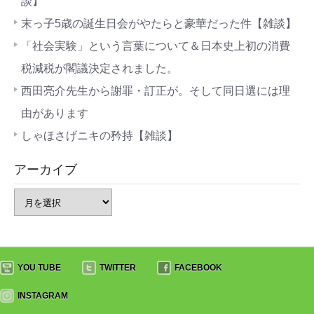
談】
末っ子5歳の誕生日会がやたらと豪華だった件【雑談】
「社会実験」という言葉について＆日本史上初の消費
税減税が閣議決定されました。
西田亮介先生から謝罪・訂正が。そして同日選には理
由があります
しゃほさげニキの矜持【雑談】
アーカイブ
YOU TUBE
TWITTER
FACEBOOK
INSTAGRAM