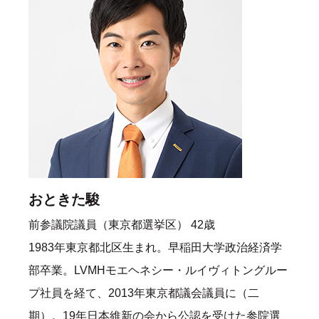
おときた駿
前参議院議員（東京都選挙区） 42歳
1983年東京都北区生まれ。早稲田大学政治経済学
部卒業。LVMHモエヘネシー・ルイヴィトングルー
プ社員を経て、2013年東京都議会議員に（二
期）。19年日本維新の会から公認を受けた参院選