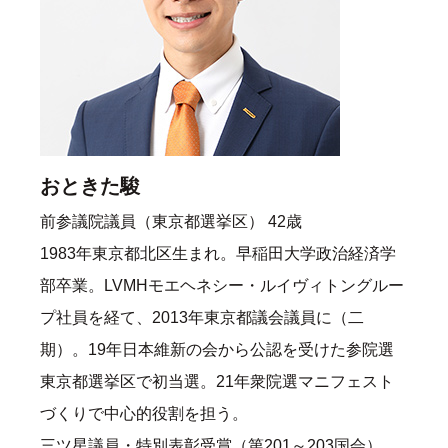
おときた駿
前参議院議員（東京都選挙区） 42歳
1983年東京都北区生まれ。早稲田大学政治経済学
部卒業。LVMHモエヘネシー・ルイヴィトングルー
プ社員を経て、2013年東京都議会議員に（二
期）。19年日本維新の会から公認を受けた参院選
東京都選挙区で初当選。21年衆院選マニフェスト
づくりで中心的役割を担う。
三ツ星議員・特別表彰受賞（第201～203国会）