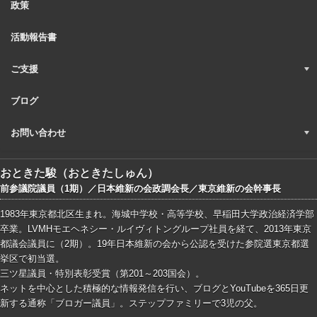
政策
活動報告書
ご支援
ブログ
お問い合わせ
おときた駿（おときたしゅん）
前参議院議員（1期）／日本維新の会政調会長／東京維新の会幹事長
1983年東京都北区生まれ。海城中学校・高等学校、早稲田大学政治経済学部
卒業。LVMHモエヘネシー・ルイヴィトングループ社員を経て、2013年東京
都議会議員に（2期）。19年日本維新の会から公認を受けた参院選東京都選
挙区で初当選。
三ツ星議員・特別表彰受賞（第201～203国会）。
ネットを中心とした積極的な情報発信を行い、ブログとYouTubeを365日更
新する通称「ブロガー議員」。ステップファミリーで3児の父。