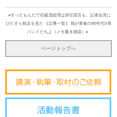
«
すったもんだで石破茂総理は辞任宣言も、記者会見に
ひたすら執念を見た
|
記事一覧
|
我が青春の90年代V系
バンドだちよ（メモ書き雑談）
»
ページトップへ