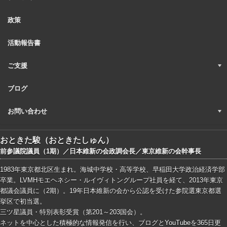
政策
活動報告書
ご支援
ブログ
お問い合わせ
おときた駿（おときたしゅん）
前参議院議員（1期）／日本維新の会政調会長／東京維新の会幹事長
1983年東京都北区生まれ。海城中学校・高等学校、早稲田大学政治経済学部
卒業。LVMHモエヘネシー・ルイヴィトングループ社員を経て、2013年東京
都議会議員に（2期）。19年日本維新の会から公認を受けた参院選東京都選
挙区で初当選。
三ツ星議員・特別表彰受賞（第201～203国会）。
ネットを中心とした積極的な情報発信を行い、ブログとYouTubeを365日更