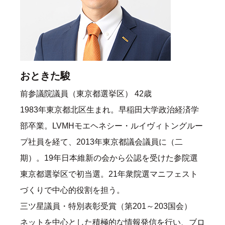
おときた駿
前参議院議員（東京都選挙区） 42歳
1983年東京都北区生まれ。早稲田大学政治経済学
部卒業。LVMHモエヘネシー・ルイヴィトングルー
プ社員を経て、2013年東京都議会議員に（二
期）。19年日本維新の会から公認を受けた参院選
東京都選挙区で初当選。21年衆院選マニフェスト
づくりで中心的役割を担う。
三ツ星議員・特別表彰受賞（第201～203国会）
ネットを中心とした積極的な情報発信を行い、ブロ