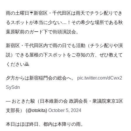
雨の土曜日☔️新宿区・千代田区は雨天でチラシ配りでき
るスポットが本当に少ない…！その希少な場所である秋
葉原駅前のガード下で街頭演説会。
新宿区・千代田区内で雨の日でも活動（チラシ配りや演
説）できる屋根の下スポットをご存知の方、ぜひ教えて
ください🙇
夕方からは新宿稲門会の総会へ。
pic.twitter.com/dCwx2
SySdn
— おときた駿（日本維新の会 政調会長・衆議院東京1区
支部長） (@otokita)
October 5, 2024
本日はほぼ終日、都内は本降りの雨。