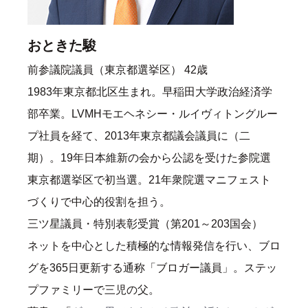
おときた駿
前参議院議員（東京都選挙区） 42歳
1983年東京都北区生まれ。早稲田大学政治経済学
部卒業。LVMHモエヘネシー・ルイヴィトングルー
プ社員を経て、2013年東京都議会議員に（二
期）。19年日本維新の会から公認を受けた参院選
東京都選挙区で初当選。21年衆院選マニフェスト
づくりで中心的役割を担う。
三ツ星議員・特別表彰受賞（第201～203国会）
ネットを中心とした積極的な情報発信を行い、ブロ
グを365日更新する通称「ブロガー議員」。ステッ
プファミリーで三児の父。