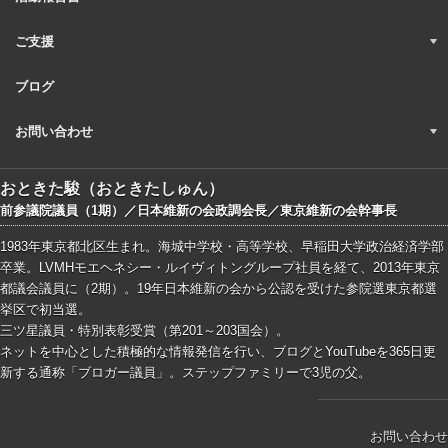
ご支援
ブログ
お問い合わせ
おときた駿（おときたしゅん）
前参議院議員（1期）／日本維新の会政調会長／東京維新の会幹事長
1983年東京都北区生まれ。海城中学校・高等学校、早稲田大学政治経済学部
卒業。LVMHモエヘネシー・ルイヴィトングループ社員を経て、2013年東京
都議会議員に（2期）。19年日本維新の会から公認を受けた参院選東京都選
挙区で初当選。
三ツ星議員・特別表彰受賞（第201～203国会）。
ネットを中心とした積極的な情報発信を行い、ブログとYouTubeを365日更
新する通称「ブロガー議員」。ステップファミリーで3児の父。
お問い合わせ