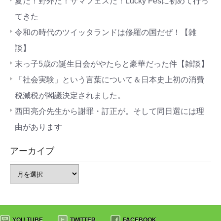
夏だ！野外だ！サマフェスだ！Lucky Fesに初めて行っ
てきた
令和の時代のツイッタランドは修羅の国だぜ！【雑
談】
末っ子5歳の誕生日会がやたらと豪華だった件【雑談】
「社会実験」という言葉について＆日本史上初の消費
税減税が閣議決定されました。
西田亮介先生から謝罪・訂正が。そして同日選には理
由があります
アーカイブ
YOU TUBE
TWITTER
FACEBOOK