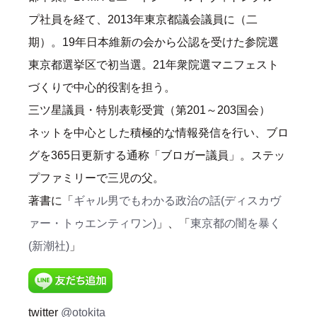
プ社員を経て、2013年東京都議会議員に（二
期）。19年日本維新の会から公認を受けた参院選
東京都選挙区で初当選。21年衆院選マニフェスト
づくりで中心的役割を担う。
三ツ星議員・特別表彰受賞（第201～203国会）
ネットを中心とした積極的な情報発信を行い、ブロ
グを365日更新する通称「ブロガー議員」。ステッ
プファミリーで三児の父。
著書に「
ギャル男でもわかる政治の話(ディスカヴ
ァー・トゥエンティワン)
」、「
東京都の闇を暴く
(新潮社)
」
twitter
@otokita