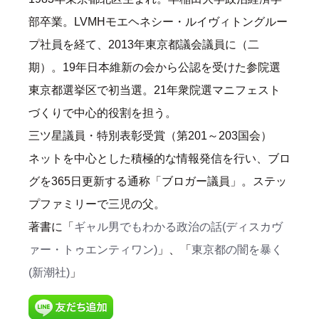
部卒業。LVMHモエヘネシー・ルイヴィトングルー
プ社員を経て、2013年東京都議会議員に（二
期）。19年日本維新の会から公認を受けた参院選
東京都選挙区で初当選。21年衆院選マニフェスト
づくりで中心的役割を担う。
三ツ星議員・特別表彰受賞（第201～203国会）
ネットを中心とした積極的な情報発信を行い、ブロ
グを365日更新する通称「ブロガー議員」。ステッ
プファミリーで三児の父。
著書に「
ギャル男でもわかる政治の話(ディスカヴ
ァー・トゥエンティワン)
」、「
東京都の闇を暴く
(新潮社)
」