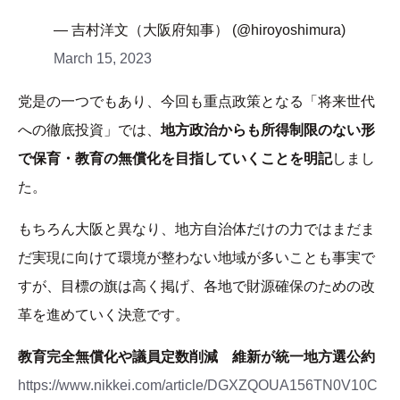
— 吉村洋文（大阪府知事） (@hiroyoshimura)
March 15, 2023
党是の一つでもあり、今回も重点政策となる「将来世代
への徹底投資」では、
地方政治からも所得制限のない形
で保育・教育の無償化を目指していくことを明記
しまし
た。
もちろん大阪と異なり、地方自治体だけの力ではまだま
だ実現に向けて環境が整わない地域が多いことも事実で
すが、目標の旗は高く掲げ、各地で財源確保のための改
革を進めていく決意です。
教育完全無償化や議員定数削減 維新が統一地方選公約
https://www.nikkei.com/article/DGXZQOUA156TN0V10C