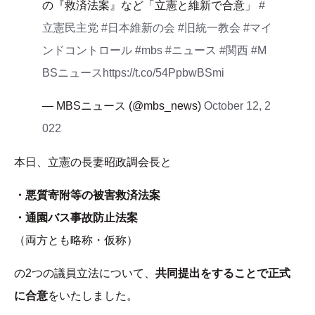
の『救済法案』など「立憲と維新で合意」
#
立憲民主党
#日本維新の会
#旧統一教会
#マイ
ンドコントロール
#mbs
#ニュース
#関西
#M
BSニュース
https://t.co/54PpbwBSmi
— MBSニュース (@mbs_news)
October 12, 2
022
本日、立憲の長妻昭政調会長と
・悪質寄附等の被害救済法案
・通園バス事故防止法案
（両方とも略称・仮称）
の2つの議員立法について、
共同提出をすることで正式
に合意
をいたしました。