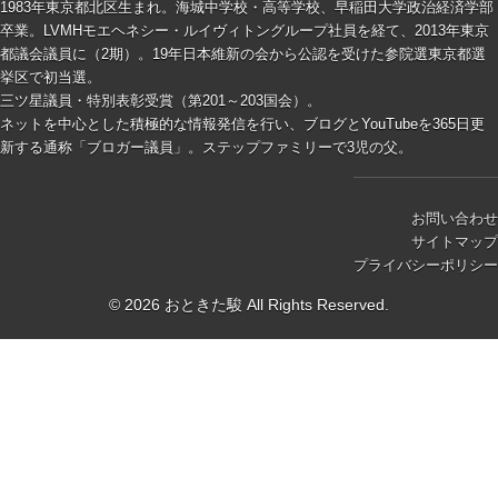
1983年東京都北区生まれ。海城中学校・高等学校、早稲田大学政治経済学部
卒業。LVMHモエヘネシー・ルイヴィトングループ社員を経て、2013年東京
都議会議員に（2期）。19年日本維新の会から公認を受けた参院選東京都選
挙区で初当選。
三ツ星議員・特別表彰受賞（第201～203国会）。
ネットを中心とした積極的な情報発信を行い、ブログとYouTubeを365日更
新する通称「ブロガー議員」。ステップファミリーで3児の父。
お問い合わせ
サイトマップ
プライバシーポリシー
© 2026 おときた駿 All Rights Reserved.