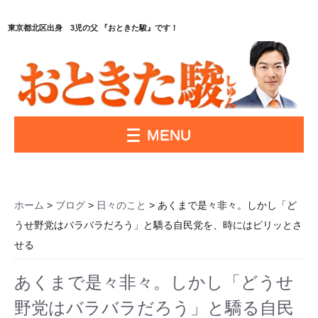
東京都北区出身 3児の父 『おときた駿』です！
MENU
ホーム
>
ブログ
>
日々のこと
> あくまで是々非々。しかし「ど
うせ野党はバラバラだろう」と驕る自民党を、時にはピリッとさ
せる
あくまで是々非々。しかし「どうせ
野党はバラバラだろう」と驕る自民