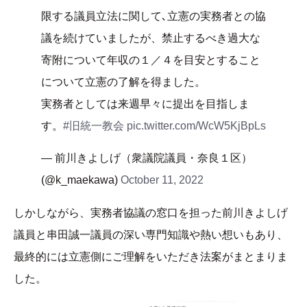
限する議員立法に関して､立憲の実務者との協
議を続けていましたが、禁止するべき過大な
寄附について年収の１／４を目安とすること
について立憲の了解を得ました。
実務者としては来週早々に提出を目指しま
す。
#旧統一教会
pic.twitter.com/WcW5KjBpLs
— 前川きよしげ（衆議院議員・奈良１区）
(@k_maekawa)
October 11, 2022
しかしながら、実務者協議の窓口を担った前川きよしげ
議員と串田誠一議員の深い専門知識や熱い想いもあり、
最終的には立憲側にご理解をいただき法案がまとまりま
した。